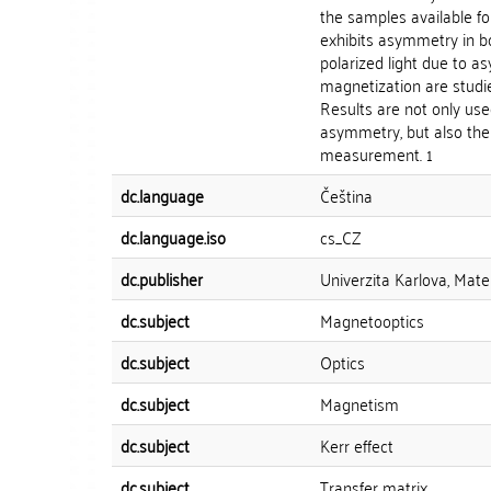
the samples available fo
exhibits asymmetry in bot
polarized light due to as
magnetization are studi
Results are not only use
asymmetry, but also the
measurement. 1
dc.language
Čeština
dc.language.iso
cs_CZ
dc.publisher
Univerzita Karlova, Mate
dc.subject
Magnetooptics
dc.subject
Optics
dc.subject
Magnetism
dc.subject
Kerr effect
dc.subject
Transfer matrix