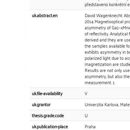
představeno konkrétní e
uk.abstract.en
David Wagenknecht: Abst
2014 Magnetooptical pro
asymmetry of Ga1−xMnxAs
of reflectivity. Analytic
derived and they are use
the samples available fo
exhibits asymmetry in bot
polarized light due to as
magnetization are studi
Results are not only use
asymmetry, but also the
measurement. 1
uk.file-availability
V
uk.grantor
Univerzita Karlova, Matem
thesis.grade.code
U
uk.publication-place
Praha