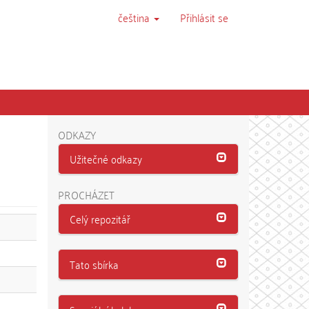
čeština
Přihlásit se
ODKAZY
Užitečné odkazy
PROCHÁZET
Celý repozitář
Tato sbírka