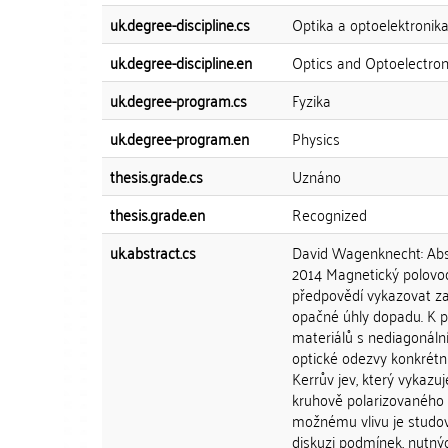
uk.degree-discipline.cs
Optika a optoelektronik
uk.degree-discipline.en
Optics and Optoelectron
uk.degree-program.cs
Fyzika
uk.degree-program.en
Physics
thesis.grade.cs
Uznáno
thesis.grade.en
Recognized
uk.abstract.cs
David Wagenknecht: Abst
2014 Magnetický polovod
předpovědí vykazovat zají
opačné úhly dopadu. K po
materiálů s nediagonáln
optické odezvy konkrétn
Kerrův jev, který vykazuj
kruhově polarizovaného s
možnému vlivu je studová
diskuzi podmínek, nutnýc