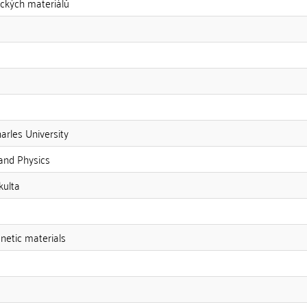
ckých materiálů
harles University
and Physics
kulta
netic materials