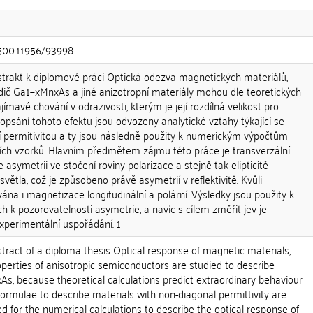
0.500.11956/93998
rakt k diplomové práci Optická odezva magnetických materiálů,
ič Ga1−xMnxAs a jiné anizotropní materiály mohou dle teoretických
mavé chování v odrazivosti, kterým je její rozdílná velikost pro
psání tohoto efektu jsou odvozeny analytické vztahy týkající se
í permitivitou a ty jsou následně použity k numerickým výpočtům
ích vzorků. Hlavním předmětem zájmu této práce je transverzální
e asymetrii ve stočení roviny polarizace a stejně tak elipticitě
větla, což je způsobeno právě asymetrií v reflektivitě. Kvůli
na i magnetizace longitudinální a polární. Výsledky jsou použity k
h k pozorovatelnosti asymetrie, a navíc s cílem změřit jev je
xperimentální uspořádání. 1
ract of a diploma thesis Optical response of magnetic materials,
perties of anisotropic semiconductors are studied to describe
, because theoretical calculations predict extraordinary behaviour
al formulae to describe materials with non-diagonal permittivity are
d for the numerical calculations to describe the optical response of