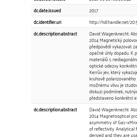
dc.date.issued
2017
dc.identifier.uri
http://hdl.handle.net/2
dc.description.abstract
David Wagenknecht: Abst
2014 Magnetický polovod
předpovědí vykazovat zají
opačné úhly dopadu. K po
materiálů s nediagonáln
optické odezvy konkrétn
Kerrův jev, který vykazuj
kruhově polarizovaného s
možnému vlivu je studová
diskuzi podmínek, nutnýc
představeno konkrétní e
dc.description.abstract
David Wagenknecht: Abst
2014 Magnetooptical pro
asymmetry of Ga1−xMnxAs
of reflectivity. Analytic
derived and they are use