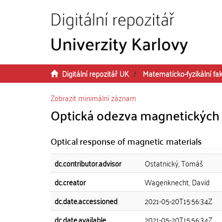
Přeskočit na obsah
Digitální repozitář UK
Matematicko-fyzikální fak
Zobrazit minimální záznam
Optická odezva magnetických 
Optical response of magnetic materials
dc.contributor.advisor
Ostatnický, Tomáš
dc.creator
Wagenknecht, David
dc.date.accessioned
2021-05-20T15:56:34Z
dc.date.available
2021-05-20T15:56:34Z