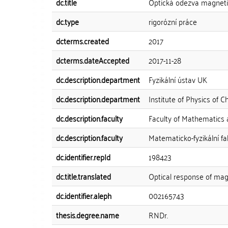
dc.title
Optická odezva magneti
dc.type
rigorózní práce
dcterms.created
2017
dcterms.dateAccepted
2017-11-28
dc.description.department
Fyzikální ústav UK
dc.description.department
Institute of Physics of C
dc.description.faculty
Faculty of Mathematics 
dc.description.faculty
Matematicko-fyzikální fa
dc.identifier.repId
198423
dc.title.translated
Optical response of mag
dc.identifier.aleph
002165743
thesis.degree.name
RNDr.