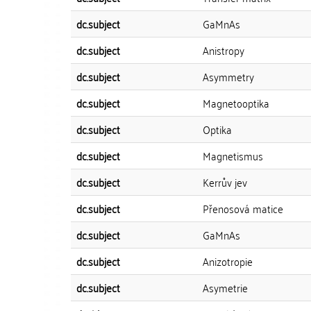
dc.subject
GaMnAs
dc.subject
Anistropy
dc.subject
Asymmetry
dc.subject
Magnetooptika
dc.subject
Optika
dc.subject
Magnetismus
dc.subject
Kerrův jev
dc.subject
Přenosová matice
dc.subject
GaMnAs
dc.subject
Anizotropie
dc.subject
Asymetrie