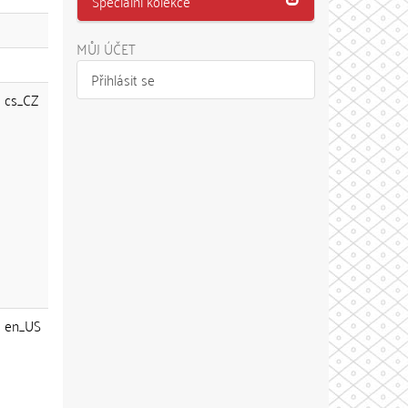
Speciální kolekce
MŮJ ÚČET
Přihlásit se
cs_CZ
en_US