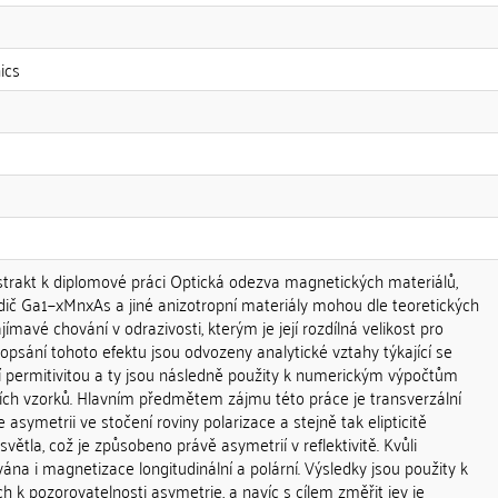
a
ics
rakt k diplomové práci Optická odezva magnetických materiálů,
ič Ga1−xMnxAs a jiné anizotropní materiály mohou dle teoretických
mavé chování v odrazivosti, kterým je její rozdílná velikost pro
psání tohoto efektu jsou odvozeny analytické vztahy týkající se
í permitivitou a ty jsou následně použity k numerickým výpočtům
ích vzorků. Hlavním předmětem zájmu této práce je transverzální
e asymetrii ve stočení roviny polarizace a stejně tak elipticitě
větla, což je způsobeno právě asymetrií v reflektivitě. Kvůli
na i magnetizace longitudinální a polární. Výsledky jsou použity k
h k pozorovatelnosti asymetrie, a navíc s cílem změřit jev je