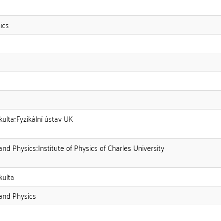
ics
a
ulta::Fyzikální ústav UK
nd Physics::Institute of Physics of Charles University
kulta
and Physics