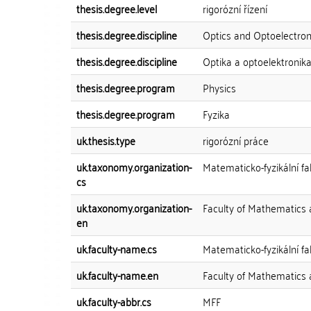
thesis.degree.level
rigorózní řízení
thesis.degree.discipline
Optics and Optoelectron
thesis.degree.discipline
Optika a optoelektronik
thesis.degree.program
Physics
thesis.degree.program
Fyzika
uk.thesis.type
rigorózní práce
uk.taxonomy.organization-
Matematicko-fyzikální fak
cs
uk.taxonomy.organization-
Faculty of Mathematics a
en
uk.faculty-name.cs
Matematicko-fyzikální fa
uk.faculty-name.en
Faculty of Mathematics 
uk.faculty-abbr.cs
MFF