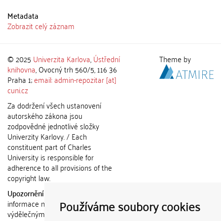
Metadata
Zobrazit celý záznam
© 2025
Univerzita Karlova
,
Ústřední
Theme by
knihovna
, Ovocný trh 560/5, 116 36
Praha 1;
email: admin-repozitar [at]
cuni.cz
Za dodržení všech ustanovení
autorského zákona jsou
zodpovědné jednotlivé složky
Univerzity Karlovy. / Each
constituent part of Charles
University is responsible for
adherence to all provisions of the
copyright law.
Upozornění / Notice:
Získané
Používáme soubory cookies
informace nemohou být použity k
výdělečným účelům nebo vydávány