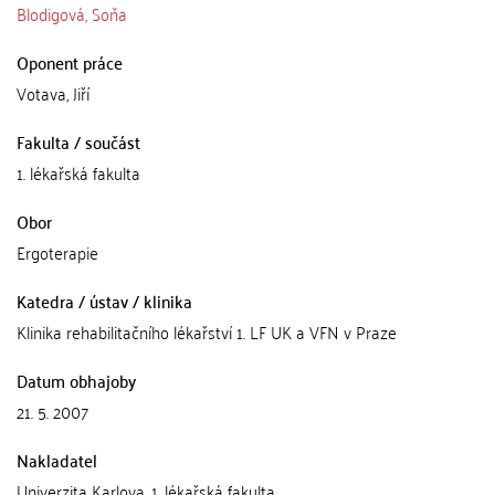
Blodigová, Soňa
Oponent práce
Votava, Jiří
Fakulta / součást
1. lékařská fakulta
Obor
Ergoterapie
Katedra / ústav / klinika
Klinika rehabilitačního lékařství 1. LF UK a VFN v Praze
Datum obhajoby
21. 5. 2007
Nakladatel
Univerzita Karlova. 1. lékařská fakulta