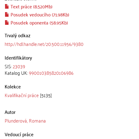
Text práce (8.520Mb)
Posudek vedoucího (71.98Kb)
Posudek oponenta (58.95Kb)
Trvalý odkaz
http://hdl.handle.net/20.500.11956/9380
Identifikátory
SIS:
23039
Katalog UK:
990010385820106986
Kolekce
Kvalifikační práce
[5135]
Autor
Plunderová, Romana
Vedoucí práce