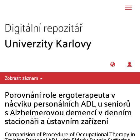
Přeskočit na obsah
Přepn
navig
Zobrazit záznam
Porovnání role ergoterapeuta v
nácviku personálních ADL u seniorů
s Alzheimerovou demencí v denním
stacionáři a ústavním zařízení
Comparision of Procedure of Occupational Therapy in
Training Personal ADL with Elderly People Suffering