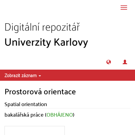
Přeskočit na obsah
Přepn
navig
Zobrazit záznam
Prostorová orientace
Spatial orientation
bakalářská práce (
OBHÁJENO
)