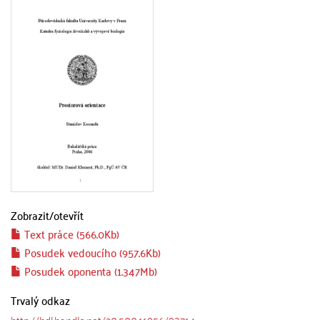
Zobrazit/
otevřít
Text práce (566.0Kb)
Posudek vedoucího (957.6Kb)
Posudek oponenta (1.347Mb)
Trvalý odkaz
http://hdl.handle.net/20.500.11956/93714