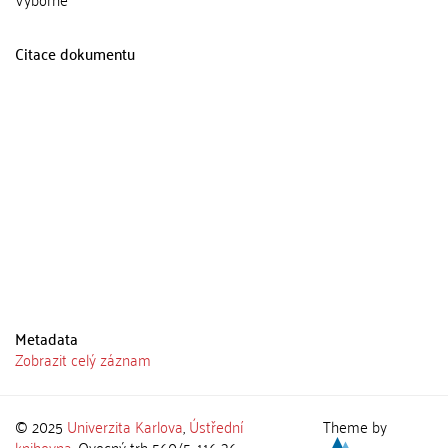
Citace dokumentu
Metadata
Zobrazit celý záznam
© 2025
Univerzita Karlova
,
Ústřední
Theme by
knihovna
, Ovocný trh 560/5, 116 36