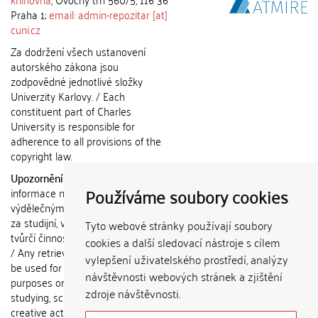
Praha 1;
email: admin-repozitar [at]
cuni.cz
Za dodržení všech ustanovení
autorského zákona jsou
zodpovědné jednotlivé složky
Univerzity Karlovy. / Each
constituent part of Charles
University is responsible for
adherence to all provisions of the
copyright law.
Upozornění / Notice:
Získané
Používáme soubory cookies
informace nemohou být použity k
výdělečným účelům nebo vydávány
za studijní, vědeckou nebo jinou
Tyto webové stránky používají soubory
tvůrčí činnost jiné osoby než autora.
cookies a další sledovací nástroje s cílem
/ Any retrieved information shall not
vylepšení uživatelského prostředí, analýzy
be used for any commercial
návštěvnosti webových stránek a zjištění
purposes or claimed as results of
zdroje návštěvnosti.
studying, scientific or any other
creative activities of any person