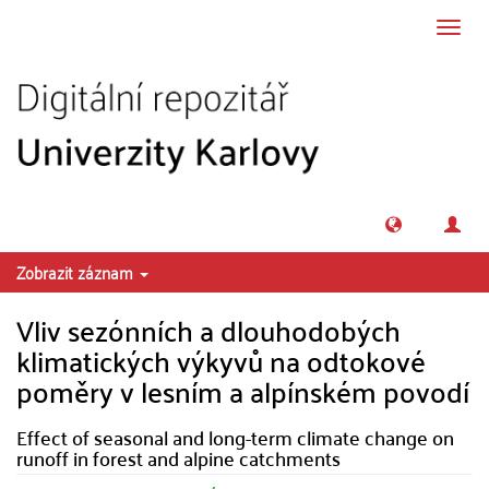
Přeskočit na obsah
Přepn
navig
Zobrazit záznam
Vliv sezónních a dlouhodobých
klimatických výkyvů na odtokové
poměry v lesním a alpínském povodí
Effect of seasonal and long-term climate change on
runoff in forest and alpine catchments