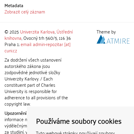
Metadata
Zobrazit celý záznam
© 2025
Univerzita Karlova
,
Ústřední
Theme by
knihovna
, Ovocný trh 560/5, 116 36
Praha 1;
email: admin-repozitar [at]
cuni.cz
Za dodržení všech ustanovení
autorského zákona jsou
zodpovědné jednotlivé složky
Univerzity Karlovy. / Each
constituent part of Charles
University is responsible for
adherence to all provisions of the
copyright law.
Upozornění / Notice:
Získané
Používáme soubory cookies
informace nemohou být použity k
výdělečným účelům nebo vydávány
za studijní, vědeckou nebo jinou
Tyto webové stránky používají soubory