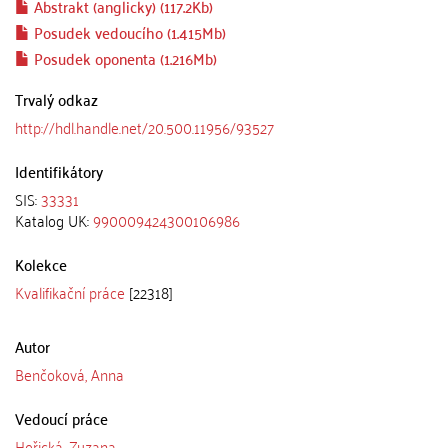
Abstrakt (anglicky) (117.2Kb)
Posudek vedoucího (1.415Mb)
Posudek oponenta (1.216Mb)
Trvalý odkaz
http://hdl.handle.net/20.500.11956/93527
Identifikátory
SIS:
33331
Katalog UK:
990009424300106986
Kolekce
Kvalifikační práce
[22318]
Autor
Benčoková, Anna
Vedoucí práce
Hořická, Zuzana