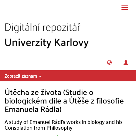
Přeskočit na obsah
Přepn
navig
Zobrazit záznam
Útěcha ze života (Studie o
biologickém díle a Útěše z filosofie
Emanuela Rádla)
A study of Emanuel Rádl's works in biology and his
Consolation from Philosophy