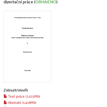
dizertační práce (
OBHÁJENO
)
Zobrazit/
otevřít
Text práce (3.103Mb)
Abstrakt (1.418Mb)