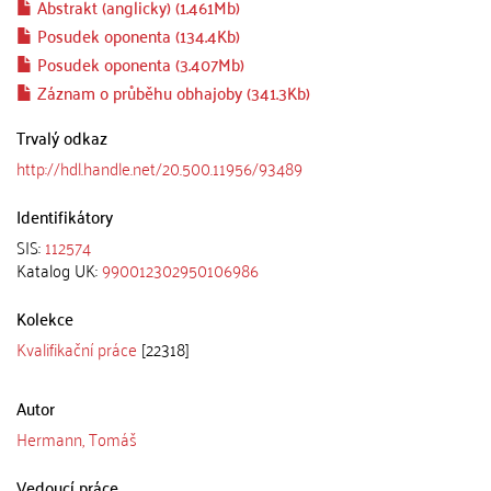
Abstrakt (anglicky) (1.461Mb)
Posudek oponenta (134.4Kb)
Posudek oponenta (3.407Mb)
Záznam o průběhu obhajoby (341.3Kb)
Trvalý odkaz
http://hdl.handle.net/20.500.11956/93489
Identifikátory
SIS:
112574
Katalog UK:
990012302950106986
Kolekce
Kvalifikační práce
[22318]
Autor
Hermann, Tomáš
Vedoucí práce