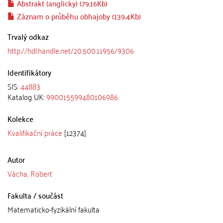
Abstrakt (anglicky) (79.16Kb)
Záznam o průběhu obhajoby (139.4Kb)
Trvalý odkaz
http://hdl.handle.net/20.500.11956/9306
Identifikátory
SIS:
44883
Katalog UK:
990015599480106986
Kolekce
Kvalifikační práce
[12374]
Autor
Vácha, Robert
Fakulta / součást
Matematicko-fyzikální fakulta