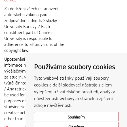
Za dodržení všech ustanovení
autorského zákona jsou
zodpovědné jednotlivé složky
Univerzity Karlovy. / Each
constituent part of Charles
University is responsible for
adherence to all provisions of the
copyright law.
Upozornění / Notice:
Získané
Používáme soubory cookies
informace nemohou být použity k
výdělečným účelům nebo vydávány
za studijní, vědeckou nebo jinou
Tyto webové stránky používají soubory
tvůrčí činnost jiné osoby než autora.
cookies a další sledovací nástroje s cílem
/ Any retrieved information shall not
vylepšení uživatelského prostředí, analýzy
be used for any commercial
návštěvnosti webových stránek a zjištění
purposes or claimed as results of
zdroje návštěvnosti.
studying, scientific or any other
creative activities of any person
Souhlasím
other than the author.
Odmítám