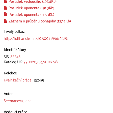
Posudek vedoucího (197.4Kb)
Posudek oponenta (191.3Kb)
Posudek oponenta (113.3Kb)
Záznam o průběhu obhajoby (127.4Kb)
Trvalý odkaz
http://hdl.handle.net/20.500.11956/92291
Identifikátory
SIS:
83348
Katalog UK:
990021567590106986
Kolekce
Kvalifikační práce
[15249]
Autor
Seemanová, Jana
Vedoucí práce