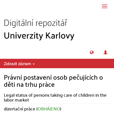
Přeskočit na obsah
Přepn
navig
Zobrazit záznam
Právní postavení osob pečujících o
děti na trhu práce
Legal status of persons taking care of children in the
labor market
dizertační práce (
OBHÁJENO
)