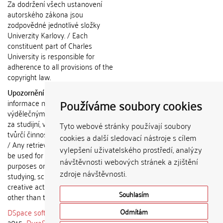
Za dodržení všech ustanovení
autorského zákona jsou
zodpovědné jednotlivé složky
Univerzity Karlovy. / Each
constituent part of Charles
University is responsible for
adherence to all provisions of the
copyright law.
Upozornění / Notice:
Získané
Používáme soubory cookies
informace nemohou být použity k
výdělečným účelům nebo vydávány
za studijní, vědeckou nebo jinou
Tyto webové stránky používají soubory
tvůrčí činnost jiné osoby než autora.
cookies a další sledovací nástroje s cílem
/ Any retrieved information shall not
vylepšení uživatelského prostředí, analýzy
be used for any commercial
návštěvnosti webových stránek a zjištění
purposes or claimed as results of
zdroje návštěvnosti.
studying, scientific or any other
creative activities of any person
Souhlasím
other than the author.
DSpace software
copyright © 2002-
Odmítám
2015
DuraSpace