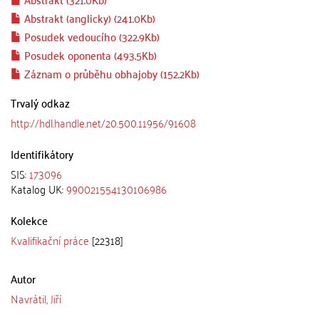
Abstrakt (anglicky) (241.0Kb)
Posudek vedoucího (322.9Kb)
Posudek oponenta (493.5Kb)
Záznam o průběhu obhajoby (152.2Kb)
Trvalý odkaz
http://hdl.handle.net/20.500.11956/91608
Identifikátory
SIS:
173096
Katalog UK:
990021554130106986
Kolekce
Kvalifikační práce
[22318]
Autor
Navrátil, Jiří