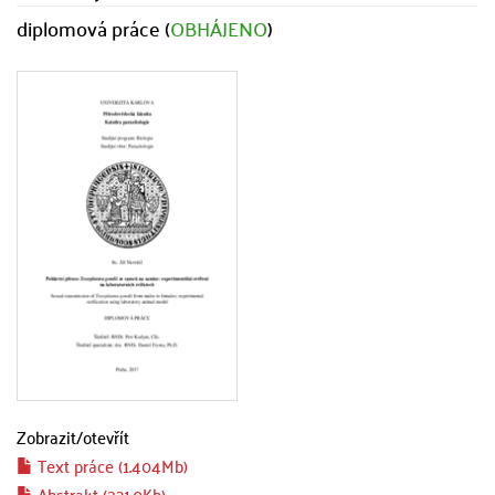
diplomová práce (
OBHÁJENO
)
Zobrazit/
otevřít
Text práce (1.404Mb)
Abstrakt (321.0Kb)