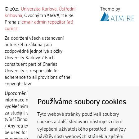
© 2025
Univerzita Karlova
,
Ústřední
Theme by
knihovna
, Ovocný trh 560/5, 116 36
Praha 1;
email: admin-repozitar [at]
cuni.cz
Za dodržení všech ustanovení
autorského zákona jsou
zodpovědné jednotlivé složky
Univerzity Karlovy. / Each
constituent part of Charles
University is responsible for
adherence to all provisions of the
copyright law.
Upozornění / Notice:
Získané
Používáme soubory cookies
informace nemohou být použity k
výdělečným účelům nebo vydávány
za studijní, vědeckou nebo jinou
Tyto webové stránky používají soubory
tvůrčí činnost jiné osoby než autora.
cookies a další sledovací nástroje s cílem
/ Any retrieved information shall not
vylepšení uživatelského prostředí, analýzy
be used for any commercial
návštěvnosti webových stránek a zjištění
purposes or claimed as results of