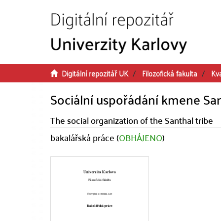
Přeskočit na obsah
Digitální repozitář UK
Filozofická fakulta
Kva
Sociální uspořádání kmene Sa
The social organization of the Santhal tribe
bakalářská práce (
OBHÁJENO
)