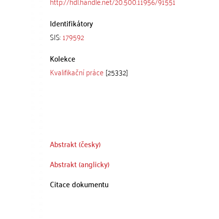
http://hdl.handle.net/20.500.11956/91551
Identifikátory
SIS:
179592
Kolekce
Kvalifikační práce
[25332]
Abstrakt (česky)
Abstrakt (anglicky)
Citace dokumentu