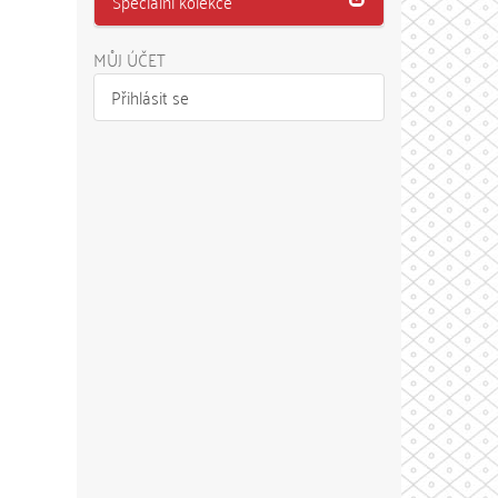
Speciální kolekce
MŮJ ÚČET
Přihlásit se