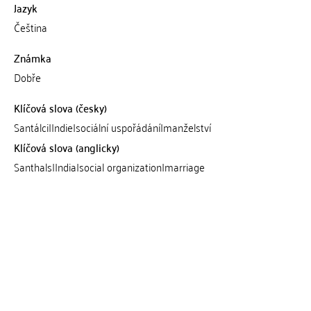
Jazyk
Čeština
Známka
Dobře
Klíčová slova (česky)
Santálci|Indie|sociální uspořádání|manželství
Klíčová slova (anglicky)
Santhals|India|social organization|marriage