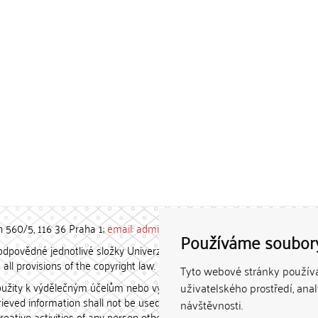
h 560/5, 116 36 Praha 1;
email: admin-repozitar [at] cuni.cz
Používáme soubor
povědné jednotlivé složky Univerzity Karlovy. / Each constituent
all provisions of the copyright law.
Tyto webové stránky používaj
užity k výdělečným účelům nebo vydávány za studijní, vědeckou
uživatelského prostředí, ana
etrieved information shall not be used for any commercial purposes
návštěvnosti.
creative activities of any person other than the author.