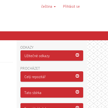
čeština
Přihlásit se
ODKAZY
Užitečné odkazy
PROCHÁZET
Celý repozitář
Tato sbírka