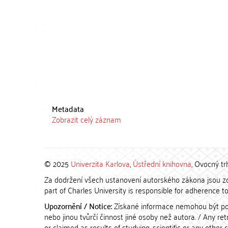
Metadata
Zobrazit celý záznam
© 2025
Univerzita Karlova
,
Ústřední knihovna
, Ovocný tr
Za dodržení všech ustanovení autorského zákona jsou zod
part of Charles University is responsible for adherence to 
Upozornění / Notice:
Získané informace nemohou být po
nebo jinou tvůrčí činnost jiné osoby než autora. / Any r
or claimed as results of studying, scientific or any other 