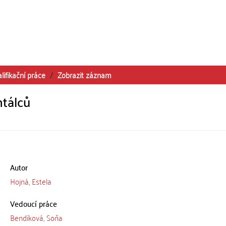
lifikační práce
Zobrazit záznam
ntálců
Autor
Hojná, Estela
Vedoucí práce
Bendíková, Soňa