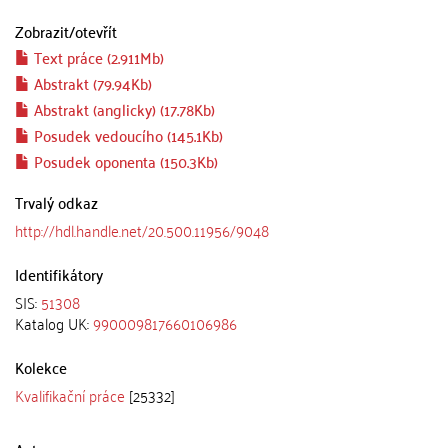
Zobrazit/
otevřít
Text práce (2.911Mb)
Abstrakt (79.94Kb)
Abstrakt (anglicky) (17.78Kb)
Posudek vedoucího (145.1Kb)
Posudek oponenta (150.3Kb)
Trvalý odkaz
http://hdl.handle.net/20.500.11956/9048
Identifikátory
SIS:
51308
Katalog UK:
990009817660106986
Kolekce
Kvalifikační práce
[25332]