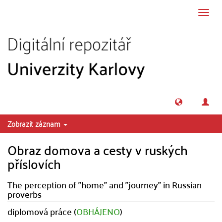
Přeskočit na obsah
Přepn
navig
Zobrazit záznam
Obraz domova a cesty v ruských
příslovích
The perception of "home" and "journey" in Russian
proverbs
diplomová práce (
OBHÁJENO
)