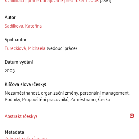
Kvalifikační práce obhajované před rokem 2006
[2881]
Autor
Sadílková, Kateřina
Spoluautor
Tureckiová, Michaela
(vedoucí práce)
Datum vydání
2003
Klíčová slova (česky)
Nezaměstnanost, organizační změny, personální management,
Podniky, Propouštění pracovníků, Zaměstnanci, Česko
Abstrakt (česky)
Metadata
Zobrazit celý záznam