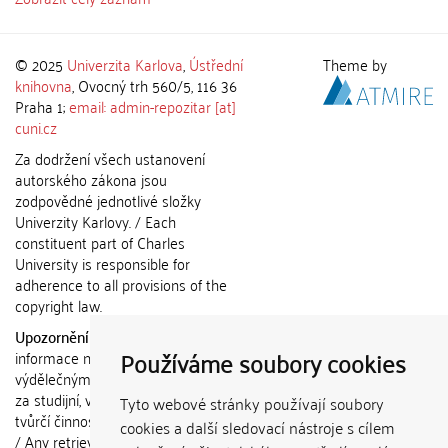
© 2025
Univerzita Karlova
,
Ústřední
Theme by
knihovna
, Ovocný trh 560/5, 116 36
Praha 1;
email: admin-repozitar [at]
cuni.cz
Za dodržení všech ustanovení
autorského zákona jsou
zodpovědné jednotlivé složky
Univerzity Karlovy. / Each
constituent part of Charles
University is responsible for
adherence to all provisions of the
copyright law.
Upozornění / Notice:
Získané
Používáme soubory cookies
informace nemohou být použity k
výdělečným účelům nebo vydávány
za studijní, vědeckou nebo jinou
Tyto webové stránky používají soubory
tvůrčí činnost jiné osoby než autora.
cookies a další sledovací nástroje s cílem
/ Any retrieved information shall not