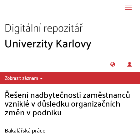
Přeskočit na obsah
Přepn
navig
Zobrazit záznam
Řešení nadbytečnosti zaměstnanců
vzniklé v důsledku organizačních
změn v podniku
Bakalářská práce