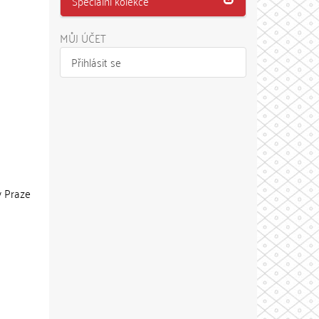
Speciální kolekce
MŮJ ÚČET
Přihlásit se
 v Praze