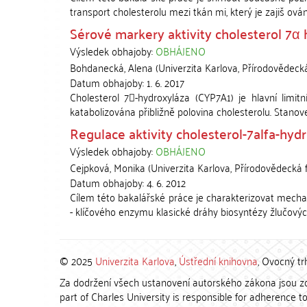
transport cholesterolu mezi tkán mi, který je zajiš ován
Sérové markery aktivity cholesterol 7α 
Výsledek obhajoby:
OBHÁJENO
Bohdanecká, Alena
(
Univerzita Karlova, Přírodovědecká
Datum obhajoby:
1. 6. 2017
Cholesterol 7-hydroxyláza (CYP7A1) je hlavní limit
katabolizována přibližně polovina cholesterolu. Stanove
Regulace aktivity cholesterol-7alfa-hyd
Výsledek obhajoby:
OBHÁJENO
Cejpková, Monika
(
Univerzita Karlova, Přírodovědecká 
Datum obhajoby:
4. 6. 2012
Cílem této bakalářské práce je charakterizovat mechani
- klíčového enzymu klasické dráhy biosyntézy žlučových 
© 2025
Univerzita Karlova
,
Ústřední knihovna
, Ovocný tr
Za dodržení všech ustanovení autorského zákona jsou zod
part of Charles University is responsible for adherence to 