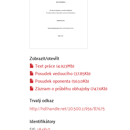
Zobrazit/
otevřít
Text práce (4.923Mb)
Posudek vedoucího (37.85Kb)
Posudek oponenta (563.0Kb)
Záznam o průběhu obhajoby (747.6Kb)
Trvalý odkaz
http://hdl.handle.net/20.500.11956/87675
Identifikátory
SIS:
184810