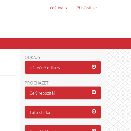
čeština
Přihlásit se
ODKAZY
Užitečné odkazy
PROCHÁZET
Celý repozitář
Tato sbírka