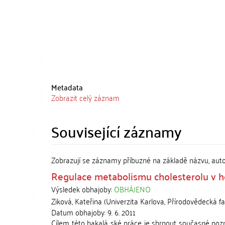
Metadata
Zobrazit celý záznam
Související záznamy
Zobrazují se záznamy příbuzné na základě názvu, aut
Regulace metabolismu cholesterolu v 
Výsledek obhajoby:
OBHÁJENO
Ziková, Kateřina
(
Univerzita Karlova, Přírodovědecká fa
Datum obhajoby:
9. 6. 2011
Cílem této bakalá ské práce je shrnout současné pozna