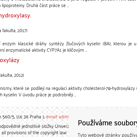
 lipoproteiny. Druhá část práce se ...
hydroxylasy.
 fakulta
,
2017
)
ní enzym klasické dráhy syntézy žlučových kyselin (BA), kterou je u
ní enzymatické aktivity CYP7A1 je klíčovým ...
roxylázy
fakulta
,
2012
)
smy, které se podílejí na regulaci aktivity cholesterol-7α-hydroxylázy
kyselin. V úvodu práce je podrobněji ...
h 560/5, 116 36 Praha 1;
email: admin-repozitar [at] cuni.cz
Používáme soubor
povědné jednotlivé složky Univerzity Karlovy. / Each constituent
all provisions of the copyright law.
Tyto webové stránky používaj