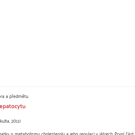
ora a předmětu.
hepatocytu
kulta
,
2011
)
tky o metabolismu cholesterolu a jeho regulaci v játrech. První část