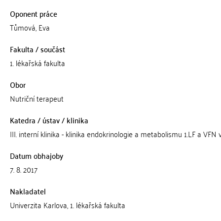
Oponent práce
Tůmová, Eva
Fakulta / součást
1. lékařská fakulta
Obor
Nutriční terapeut
Katedra / ústav / klinika
III. interní klinika - klinika endokrinologie a metabolismu 1.LF a VFN
Datum obhajoby
7. 8. 2017
Nakladatel
Univerzita Karlova, 1. lékařská fakulta