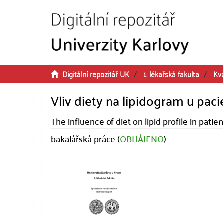
Přeskočit na obsah
Digitální repozitář UK
1. lékařská fakulta
Kva
Vliv diety na lipidogram u paci
The influence of diet on lipid profile in patie
bakalářská práce (
OBHÁJENO
)