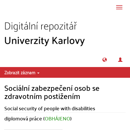
Přeskočit na obsah
Přepn
navig
Zobrazit záznam
Sociální zabezpečení osob se
zdravotním postižením
Social security of people with disabilities
diplomová práce (
OBHÁJENO
)