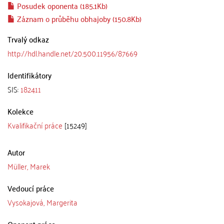
Posudek oponenta (185.1Kb)
Záznam o průběhu obhajoby (150.8Kb)
Trvalý odkaz
http://hdl.handle.net/20.500.11956/87669
Identifikátory
SIS:
182411
Kolekce
Kvalifikační práce
[15249]
Autor
Müller, Marek
Vedoucí práce
Vysokajová, Margerita
Oponent práce