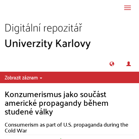
Přeskočit na obsah
Přepn
navig
Zobrazit záznam
Konzumerismus jako součást
americké propagandy během
studené války
Consumerism as part of U.S. propaganda during the
Cold War