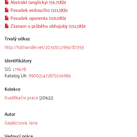
Abstrakt (anglicky) (56.71Kb)
Posudek vedoucího (211.5Kb)
Posudek oponenta (116.0Kb)
Záznam o průběhu obhajoby (151.5Kb)
Trvalý odkaz
http://hdl.handle.net/20.500.11956/87355
Identifikátory
SIS:
179678
Katalog UK:
990021471870106986
Kolekce
Kvalifikační práce
[20621]
Autor
Gajdácsová, Jana
Vedoucí práce