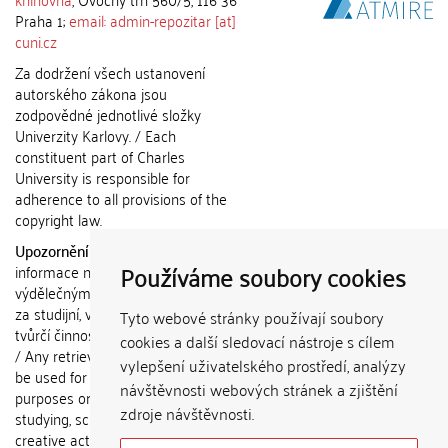
Praha 1;
email: admin-repozitar [at]
cuni.cz
Za dodržení všech ustanovení
autorského zákona jsou
zodpovědné jednotlivé složky
Univerzity Karlovy. / Each
constituent part of Charles
University is responsible for
adherence to all provisions of the
copyright law.
Upozornění / Notice:
Získané
Používáme soubory cookies
informace nemohou být použity k
výdělečným účelům nebo vydávány
za studijní, vědeckou nebo jinou
Tyto webové stránky používají soubory
tvůrčí činnost jiné osoby než autora.
cookies a další sledovací nástroje s cílem
/ Any retrieved information shall not
vylepšení uživatelského prostředí, analýzy
be used for any commercial
návštěvnosti webových stránek a zjištění
purposes or claimed as results of
zdroje návštěvnosti.
studying, scientific or any other
creative activities of any person