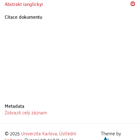
Abstrakt (anglicky)
Citace dokumentu
Metadata
Zobrazit celý záznam
© 2025
Univerzita Karlova
,
Ústřední
Theme by
knihovna
, Ovocný trh 560/5, 116 36