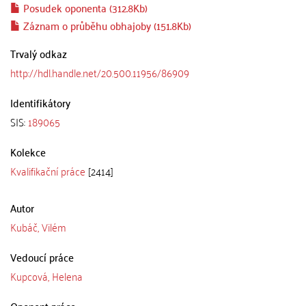
Posudek oponenta (312.8Kb)
Záznam o průběhu obhajoby (151.8Kb)
Trvalý odkaz
http://hdl.handle.net/20.500.11956/86909
Identifikátory
SIS:
189065
Kolekce
Kvalifikační práce
[2414]
Autor
Kubáč, Vilém
Vedoucí práce
Kupcová, Helena
Oponent práce