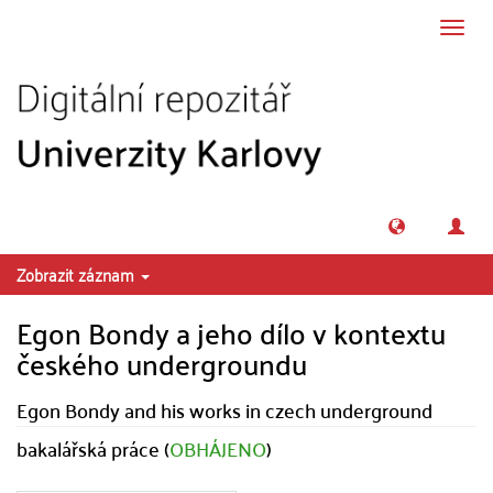
Přeskočit na obsah
Přepn
navig
Zobrazit záznam
Egon Bondy a jeho dílo v kontextu
českého undergroundu
Egon Bondy and his works in czech underground
bakalářská práce (
OBHÁJENO
)