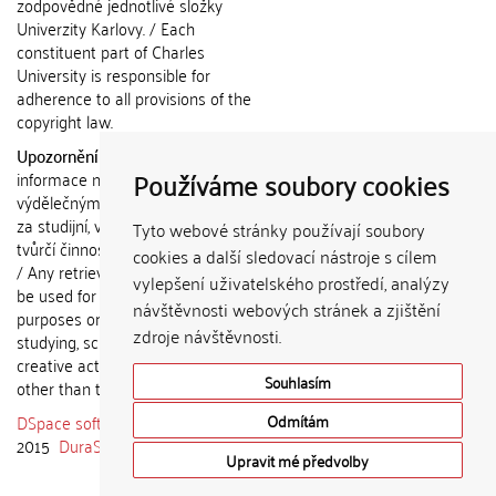
zodpovědné jednotlivé složky
Univerzity Karlovy. / Each
constituent part of Charles
University is responsible for
adherence to all provisions of the
copyright law.
Upozornění / Notice:
Získané
Používáme soubory cookies
informace nemohou být použity k
výdělečným účelům nebo vydávány
za studijní, vědeckou nebo jinou
Tyto webové stránky používají soubory
tvůrčí činnost jiné osoby než autora.
cookies a další sledovací nástroje s cílem
/ Any retrieved information shall not
vylepšení uživatelského prostředí, analýzy
be used for any commercial
návštěvnosti webových stránek a zjištění
purposes or claimed as results of
zdroje návštěvnosti.
studying, scientific or any other
creative activities of any person
Souhlasím
other than the author.
DSpace software
copyright © 2002-
Odmítám
2015
DuraSpace
Upravit mé předvolby