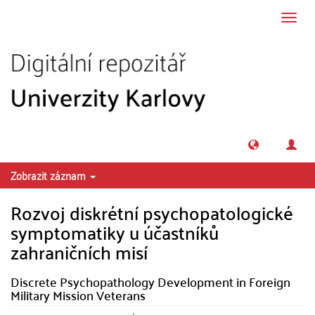
Přeskočit na obsah
Přepn
navig
Zobrazit záznam
Rozvoj diskrétní psychopatologické
symptomatiky u účastníků
zahraničních misí
Discrete Psychopathology Development in Foreign
Military Mission Veterans