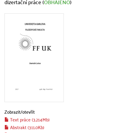
dizertační práce (
OBHÁJENO
)
Zobrazit/
otevřít
Text práce (3.214Mb)
Abstrakt (311.0Kb)