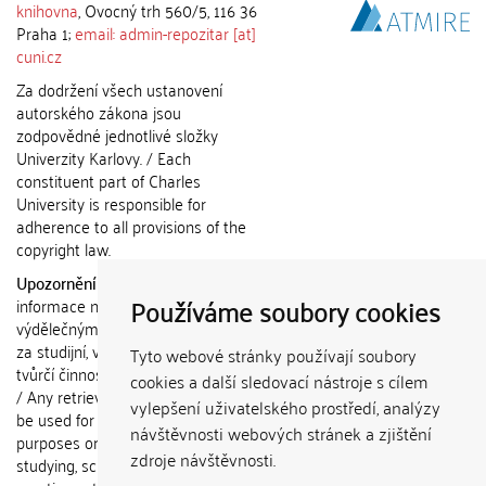
knihovna
, Ovocný trh 560/5, 116 36
Praha 1;
email: admin-repozitar [at]
cuni.cz
Za dodržení všech ustanovení
autorského zákona jsou
zodpovědné jednotlivé složky
Univerzity Karlovy. / Each
constituent part of Charles
University is responsible for
adherence to all provisions of the
copyright law.
Upozornění / Notice:
Získané
Používáme soubory cookies
informace nemohou být použity k
výdělečným účelům nebo vydávány
za studijní, vědeckou nebo jinou
Tyto webové stránky používají soubory
tvůrčí činnost jiné osoby než autora.
cookies a další sledovací nástroje s cílem
/ Any retrieved information shall not
vylepšení uživatelského prostředí, analýzy
be used for any commercial
návštěvnosti webových stránek a zjištění
purposes or claimed as results of
zdroje návštěvnosti.
studying, scientific or any other