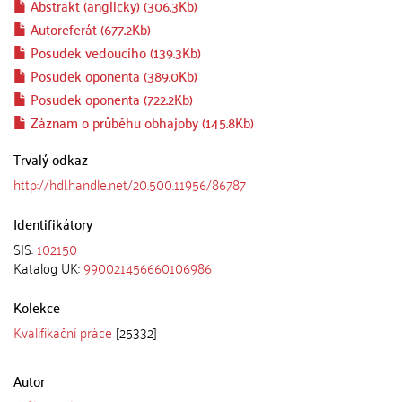
Abstrakt (anglicky) (306.3Kb)
Autoreferát (677.2Kb)
Posudek vedoucího (139.3Kb)
Posudek oponenta (389.0Kb)
Posudek oponenta (722.2Kb)
Záznam o průběhu obhajoby (145.8Kb)
Trvalý odkaz
http://hdl.handle.net/20.500.11956/86787
Identifikátory
SIS:
102150
Katalog UK:
990021456660106986
Kolekce
Kvalifikační práce
[25332]
Autor