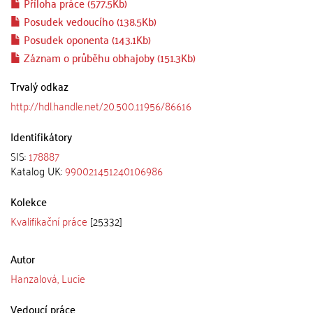
Příloha práce (577.5Kb)
Posudek vedoucího (138.5Kb)
Posudek oponenta (143.1Kb)
Záznam o průběhu obhajoby (151.3Kb)
Trvalý odkaz
http://hdl.handle.net/20.500.11956/86616
Identifikátory
SIS:
178887
Katalog UK:
990021451240106986
Kolekce
Kvalifikační práce
[25332]
Autor
Hanzalová, Lucie
Vedoucí práce