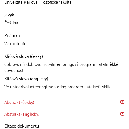
Univerzita Karlova, Filozofická fakulta
Jazyk
Čeština
Známka
Velmi dobře
Klíčová slova (česky)
dobrovolník|dobrovolnictví|mentoringový program|Lata|měkké
dovednosti
Klíčová slova (anglicky)
Volunteer|volunteering|mentoring program|Lata|soft skills
Abstrakt (česky)
Abstrakt (anglicky)
Citace dokumentu