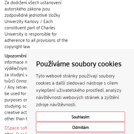
Za dodržení všech ustanovení
autorského zákona jsou
zodpovědné jednotlivé složky
Univerzity Karlovy. / Each
constituent part of Charles
University is responsible for
adherence to all provisions of the
copyright law.
Upozornění / Notice:
Získané
Používáme soubory cookies
informace nemohou být použity k
výdělečným účelům nebo vydávány
za studijní, vědeckou nebo jinou
Tyto webové stránky používají soubory
tvůrčí činnost jiné osoby než autora.
cookies a další sledovací nástroje s cílem
/ Any retrieved information shall not
vylepšení uživatelského prostředí, analýzy
be used for any commercial
návštěvnosti webových stránek a zjištění
purposes or claimed as results of
zdroje návštěvnosti.
studying, scientific or any other
creative activities of any person
Souhlasím
other than the author.
DSpace software
copyright © 2002-
Odmítám
2015
DuraSpace