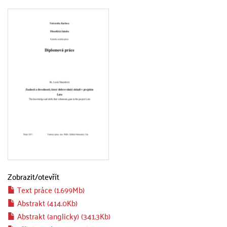
Zobrazit/
otevřít
Text práce (1.699Mb)
Abstrakt (414.0Kb)
Abstrakt (anglicky) (341.3Kb)