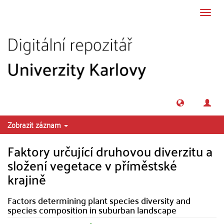
Přeskočit na obsah
Přepn
navig
Zobrazit záznam
Faktory určující druhovou diverzitu a
složení vegetace v příměstské
krajině
Factors determining plant species diversity and
species composition in suburban landscape