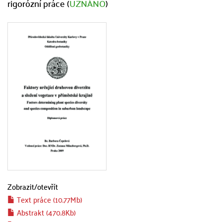
rigorózní práce (
UZNÁNO
)
Zobrazit/
otevřít
Text práce (10.77Mb)
Abstrakt (470.8Kb)