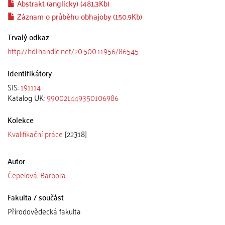
Abstrakt (anglicky) (481.3Kb)
Záznam o průběhu obhajoby (150.9Kb)
Trvalý odkaz
http://hdl.handle.net/20.500.11956/86545
Identifikátory
SIS:
191114
Katalog UK:
990021449350106986
Kolekce
Kvalifikační práce
[22318]
Autor
Čepelová, Barbora
Fakulta / součást
Přírodovědecká fakulta