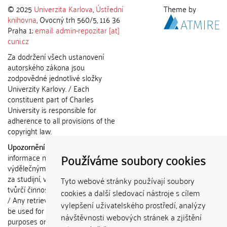
© 2025
Univerzita Karlova
,
Ústřední
Theme by
knihovna
, Ovocný trh 560/5, 116 36
Praha 1;
email: admin-repozitar [at]
cuni.cz
Za dodržení všech ustanovení
autorského zákona jsou
zodpovědné jednotlivé složky
Univerzity Karlovy. / Each
constituent part of Charles
University is responsible for
adherence to all provisions of the
copyright law.
Upozornění / Notice:
Získané
Používáme soubory cookies
informace nemohou být použity k
výdělečným účelům nebo vydávány
za studijní, vědeckou nebo jinou
Tyto webové stránky používají soubory
tvůrčí činnost jiné osoby než autora.
cookies a další sledovací nástroje s cílem
/ Any retrieved information shall not
vylepšení uživatelského prostředí, analýzy
be used for any commercial
návštěvnosti webových stránek a zjištění
purposes or claimed as results of