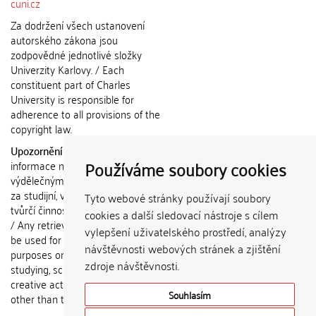
cuni.cz
Za dodržení všech ustanovení
autorského zákona jsou
zodpovědné jednotlivé složky
Univerzity Karlovy. / Each
constituent part of Charles
University is responsible for
adherence to all provisions of the
copyright law.
Upozornění / Notice:
Získané
Používáme soubory cookies
informace nemohou být použity k
výdělečným účelům nebo vydávány
za studijní, vědeckou nebo jinou
Tyto webové stránky používají soubory
tvůrčí činnost jiné osoby než autora.
cookies a další sledovací nástroje s cílem
/ Any retrieved information shall not
vylepšení uživatelského prostředí, analýzy
be used for any commercial
návštěvnosti webových stránek a zjištění
purposes or claimed as results of
zdroje návštěvnosti.
studying, scientific or any other
creative activities of any person
Souhlasím
other than the author.