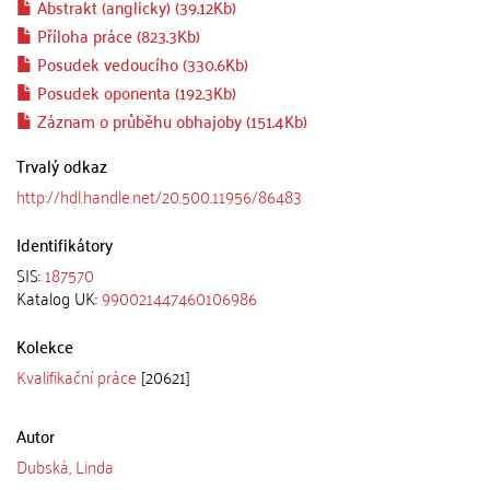
Abstrakt (anglicky) (39.12Kb)
Příloha práce (823.3Kb)
Posudek vedoucího (330.6Kb)
Posudek oponenta (192.3Kb)
Záznam o průběhu obhajoby (151.4Kb)
Trvalý odkaz
http://hdl.handle.net/20.500.11956/86483
Identifikátory
SIS:
187570
Katalog UK:
990021447460106986
Kolekce
Kvalifikační práce
[20621]
Autor
Dubská, Linda