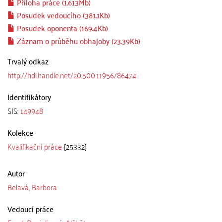
Příloha práce (1.613Mb)
Posudek vedoucího (381.1Kb)
Posudek oponenta (169.4Kb)
Záznam o průběhu obhajoby (23.39Kb)
Trvalý odkaz
http://hdl.handle.net/20.500.11956/86474
Identifikátory
SIS:
149948
Kolekce
Kvalifikační práce
[25332]
Autor
Belavá, Barbora
Vedoucí práce