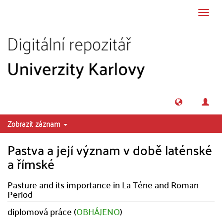
Přeskočit na obsah
Přepn
navig
Zobrazit záznam
Pastva a její význam v době laténské
a římské
Pasture and its importance in La Téne and Roman
Period
diplomová práce (
OBHÁJENO
)