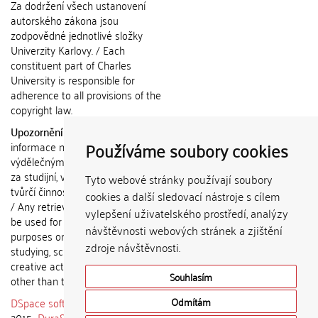
Za dodržení všech ustanovení
autorského zákona jsou
zodpovědné jednotlivé složky
Univerzity Karlovy. / Each
constituent part of Charles
University is responsible for
adherence to all provisions of the
copyright law.
Upozornění / Notice:
Získané
Používáme soubory cookies
informace nemohou být použity k
výdělečným účelům nebo vydávány
za studijní, vědeckou nebo jinou
Tyto webové stránky používají soubory
tvůrčí činnost jiné osoby než autora.
cookies a další sledovací nástroje s cílem
/ Any retrieved information shall not
vylepšení uživatelského prostředí, analýzy
be used for any commercial
návštěvnosti webových stránek a zjištění
purposes or claimed as results of
zdroje návštěvnosti.
studying, scientific or any other
creative activities of any person
Souhlasím
other than the author.
DSpace software
copyright © 2002-
Odmítám
2015
DuraSpace