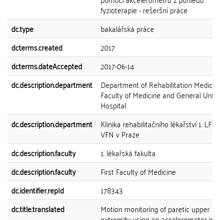
fyzioterapie - rešeršní práce
dc.type
bakalářská práce
dcterms.created
2017
dcterms.dateAccepted
2017-06-14
dc.description.department
Department of Rehabilitation Medicine
Faculty of Medicine and General Unive
Hospital
dc.description.department
Klinika rehabilitačního lékařství 1. LF 
VFN v Praze
dc.description.faculty
1. lékařská fakulta
dc.description.faculty
First Faculty of Medicine
dc.identifier.repId
178343
dc.title.translated
Motion monitoring of paretic upper
extremity using an accelerometer in 