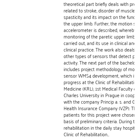
theoretical part briefly deals with pro
related to stroke, disorder of muscle t
spasticity and its impact on the functi
the upper limb. Further, the motion se
accelerometer is described, whereby
monitoring of the paretic upper limb 
carried out, and its use in clinical and 
clinical practice. The work also deals w
other types of sensors that detect phy
activity. The next part of the bachelor
includes project methodology of moti
sensor WMS4 development, which is i
progress at the Clinic of Rehabilitation
Medicine (KRL), 1st Medical Faculty of
Charles University in Prague in coope
with the company Princip a. s. and Ge
Health Insurance Company (VZP). The
patients for this project were chosen 
basis of preliminary criteria. During th
rehabilitation in the daily stay hospital
Clinic of Rehabilitation...