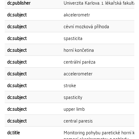
dc.publisher
Univerzita Karlova. 1. lékařská fakulta
dc.subject
akcelerometr
dc.subject
cévní mozková příhoda
dc.subject
spasticita
dc.subject
horní končetina
dc.subject
centrální paréza
dc.subject
accelerometer
dc.subject
stroke
dc.subject
spasticity
dc.subject
upper limb
dc.subject
central paresis
dc.title
Monitoring pohybu paretické horní ko
pomocí akcelerometru z pohledu