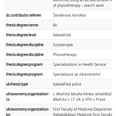
of physiotherapy - search work
dc.contributor.referee
Šenderová, Karolína
thesis.degree.name
Bc.
thesis.degree.level
bakalářské
thesis.degree.discipline
Fyzioterapie
thesis.degree.discipline
Physiotherapy
thesis.degree.program
Specializations in Health Service
thesis.degree.program
Specializace ve zdravotnictví
uk.thesis.type
bakalářská práce
uk.taxonomy.organization-
1. lékařská fakulta::Klinika rehabilitační
cs
lékařství 1. LF UK a VFN v Praze
uk.taxonomy.organization-
First Faculty of Medicine::Department 
en
Rehabilitation Medicine First Faculty o