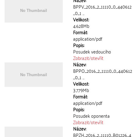
Název:
BPPV_2016_2_11110_0_440612
_0_1 ...
Velikost:
4.628Mb
Formát:
application/pdf
Popis:
Posudek vedoucího
Zobrazit/
otevřít
Název:
BPPO_2016_2_11110_0_440612
_0_1 ...
Velikost:
3.779Mb
Formát:
application/pdf
Popis:
Posudek oponenta
Zobrazit/
otevřít
Název:
BPZH_2016_2_11110_B01226_4