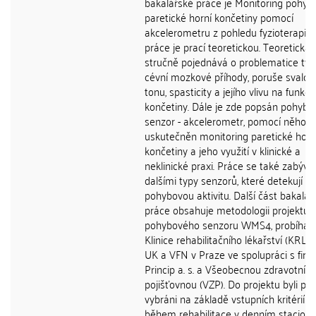
bakalářské práce je Monitoring pohyb
paretické horní končetiny pomocí
akcelerometru z pohledu fyzioterapie.
práce je prací teoretickou. Teoretická 
stručně pojednává o problematice týka
cévní mozkové příhody, poruše svalo
tonu, spasticity a jejího vlivu na funkci
končetiny. Dále je zde popsán pohybo
senzor - akcelerometr, pomocí něhož 
uskutečněn monitoring paretické horn
končetiny a jeho využití v klinické a
neklinické praxi. Práce se také zabývá
dalšími typy senzorů, které detekují
pohybovou aktivitu. Další část bakalář
práce obsahuje metodologii projektu 
pohybového senzoru WMS4, probíhajíc
Klinice rehabilitačního lékařství (KRL) 1
UK a VFN v Praze ve spolupráci s fir
Princip a. s. a Všeobecnou zdravotní
pojišťovnou (VZP). Do projektu byli pac
vybráni na základě vstupních kritérií a
během rehabilitace v denním stacioná