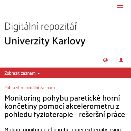
Přeskočit na obsah
Přepn
navig
Zobrazit záznam
Zobrazit minimální záznam
Monitoring pohybu paretické horní
končetiny pomocí akcelerometru z
pohledu fyzioterapie - rešeršní práce
Motion monitoring of paretic upper extremity using