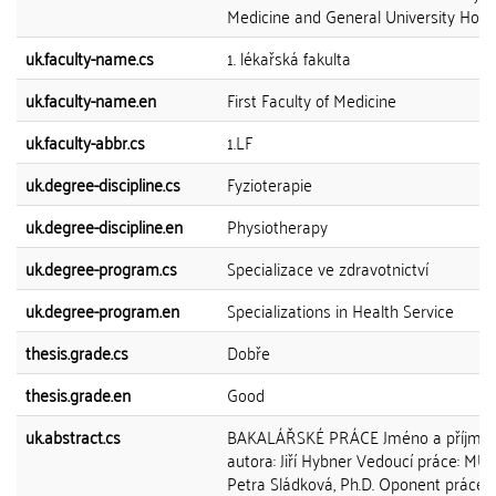
Medicine and General University Hospi
uk.faculty-name.cs
1. lékařská fakulta
uk.faculty-name.en
First Faculty of Medicine
uk.faculty-abbr.cs
1.LF
uk.degree-discipline.cs
Fyzioterapie
uk.degree-discipline.en
Physiotherapy
uk.degree-program.cs
Specializace ve zdravotnictví
uk.degree-program.en
Specializations in Health Service
thesis.grade.cs
Dobře
thesis.grade.en
Good
uk.abstract.cs
BAKALÁŘSKÉ PRÁCE Jméno a příjmen
autora: Jiří Hybner Vedoucí práce: MUD
Petra Sládková, Ph.D. Oponent práce: