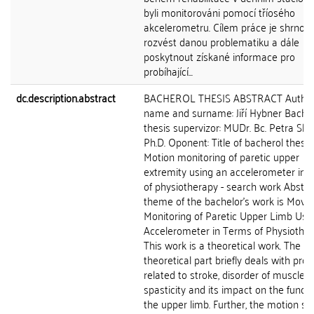
byli monitorováni pomocí tříosého
akcelerometru. Cílem práce je shrnout
rozvést danou problematiku a dále
poskytnout získané informace pro
probíhající...
dc.description.abstract
BACHEROL THESIS ABSTRACT Author's
name and surname: Jiří Hybner Bache
thesis supervizor: MUDr. Bc. Petra Slá
Ph.D. Oponent: Title of bacherol thesis:
Motion monitoring of paretic upper
extremity using an accelerometer in 
of physiotherapy - search work Abstra
theme of the bachelor's work is Mov
Monitoring of Paretic Upper Limb Usi
Accelerometer in Terms of Physiother
This work is a theoretical work. The
theoretical part briefly deals with pro
related to stroke, disorder of muscle t
spasticity and its impact on the functi
the upper limb. Further, the motion se