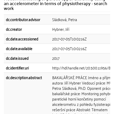
an accelerometer in terms of physiotherapy - search
work
dc.contributor.advisor
Sládková, Petra
dc.creator
Hybner, Jiří
dc.date.accessioned
2017-07-05T10:02:16Z
dc.date.available
2017-07-05T10:02:16Z
dc.date.issued
2017
dc.identifier.uri
http://hdl.handle.net/20.500.11956/85
dc.description.abstract
BAKALÁŘSKÉ PRÁCE Jméno a příjmen
autora: Jiří Hybner Vedoucí práce: MUD
Petra Sládková, Ph.D. Oponent práce:
bakalářské práce: Monitoring pohybu
paretické horní končetiny pomocí
akcelerometru z pohledu fyzioterapie 
rešeršní práce Abstrakt: Tématem