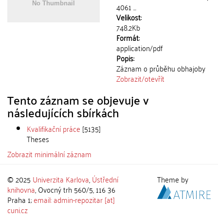
4061 ...
Velikost:
748.2Kb
Formát:
application/pdf
Popis:
Záznam o průběhu obhajoby
Zobrazit/
otevřít
Tento záznam se objevuje v
následujících sbírkách
Kvalifikační práce
[5135]
Theses
Zobrazit minimální záznam
© 2025
Univerzita Karlova
,
Ústřední
Theme by
knihovna
, Ovocný trh 560/5, 116 36
Praha 1;
email: admin-repozitar [at]
cuni.cz