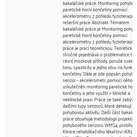
bakalářské práce: Monitoring pohybu
paretické horní končetiny pomocí
akcelerometru z pohledu fyzioterapie 
rešeršní práce Abstrakt: Tématem
bakalářské práce je Monitoring pohyb
paretické horní končetiny pomocí
akcelerometru z pohledu fyzioterapie.
práce je prací teoretickou. Teoretická 
stručně pojednává o problematice týka
cévní mozkové příhody, poruše svalo
tonu, spasticity a jejího vlivu na funkci
končetiny. Dále je zde popsán pohybo
senzor - akcelerometr, pomocí něhož 
uskutečněn monitoring paretické horn
končetiny a jeho využití v klinické a
neklinické praxi. Práce se také zabývá
dalšími typy senzorů, které detekují
pohybovou aktivitu. Další část bakalář
práce obsahuje metodologii projektu 
pohybového senzoru WMS4, probíhajíc
Klinice rehabilitačního lékařství (KRL) 1