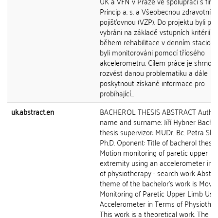
UK a VFN v Praze ve spolupráci s fir
Princip a. s. a Všeobecnou zdravotní
pojišťovnou (VZP). Do projektu byli pac
vybráni na základě vstupních kritérií a
během rehabilitace v denním stacioná
byli monitorováni pomocí tříosého
akcelerometru. Cílem práce je shrnout
rozvést danou problematiku a dále
poskytnout získané informace pro
probíhající...
uk.abstract.en
BACHEROL THESIS ABSTRACT Author's
name and surname: Jiří Hybner Bache
thesis supervizor: MUDr. Bc. Petra Slá
Ph.D. Oponent: Title of bacherol thesis:
Motion monitoring of paretic upper
extremity using an accelerometer in 
of physiotherapy - search work Abstra
theme of the bachelor's work is Mov
Monitoring of Paretic Upper Limb Usi
Accelerometer in Terms of Physiother
This work is a theoretical work. The