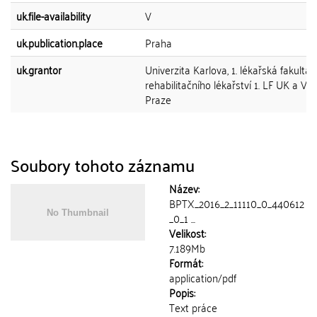
uk.file-availability
V
uk.publication.place
Praha
uk.grantor
Univerzita Karlova, 1. lékařská fakulta, 
rehabilitačního lékařství 1. LF UK a VF
Praze
Soubory tohoto záznamu
Název:
BPTX_2016_2_11110_0_440612
_0_1 ...
Velikost:
7.189Mb
Formát:
application/pdf
Popis:
Text práce