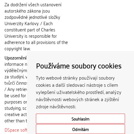
Za dodržení všech ustanovení
autorského zákona jsou
zodpovědné jednotlivé složky
Univerzity Karlovy. / Each
constituent part of Charles
University is responsible for
adherence to all provisions of the
copyright law.
Upozornění / Notice:
Získané
Používáme soubory cookies
informace nemohou být použity k
výdělečným účelům nebo vydávány
za studijní, vědeckou nebo jinou
Tyto webové stránky používají soubory
tvůrčí činnost jiné osoby než autora.
cookies a další sledovací nástroje s cílem
/ Any retrieved information shall not
vylepšení uživatelského prostředí, analýzy
be used for any commercial
návštěvnosti webových stránek a zjištění
purposes or claimed as results of
zdroje návštěvnosti.
studying, scientific or any other
creative activities of any person
Souhlasím
other than the author.
DSpace software
copyright © 2002-
Odmítám