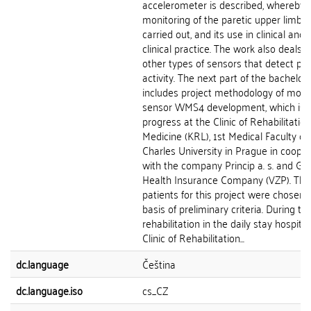
accelerometer is described, whereby
monitoring of the paretic upper limb 
carried out, and its use in clinical and 
clinical practice. The work also deals w
other types of sensors that detect phy
activity. The next part of the bachelor
includes project methodology of moti
sensor WMS4 development, which is i
progress at the Clinic of Rehabilitation
Medicine (KRL), 1st Medical Faculty of
Charles University in Prague in coope
with the company Princip a. s. and Ge
Health Insurance Company (VZP). The
patients for this project were chosen 
basis of preliminary criteria. During th
rehabilitation in the daily stay hospital
Clinic of Rehabilitation...
dc.language
Čeština
dc.language.iso
cs_CZ