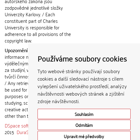
autorského zákona jsou
zodpovědné jednotlivé složky
Univerzity Karlovy. / Each
constituent part of Charles
University is responsible for
adherence to all provisions of the
copyright law.
Upozornění / Notice:
Získané
Používáme soubory cookies
informace nemohou být použity k
výdělečným účelům nebo vydávány
za studijní, vědeckou nebo jinou
Tyto webové stránky používají soubory
tvůrčí činnost jiné osoby než autora.
cookies a další sledovací nástroje s cílem
/ Any retrieved information shall not
vylepšení uživatelského prostředí, analýzy
be used for any commercial
návštěvnosti webových stránek a zjištění
purposes or claimed as results of
zdroje návštěvnosti.
studying, scientific or any other
creative activities of any person
Souhlasím
other than the author.
DSpace software
copyright © 2002-
Odmítám
2015
DuraSpace
Upravit mé předvolby