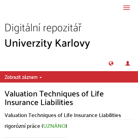
Přeskočit na obsah
Přepn
navig
Zobrazit záznam
Valuation Techniques of Life
Insurance Liabilities
Valuation Techniques of Life Insurance Liabilities
rigorózní práce (
UZNÁNO
)