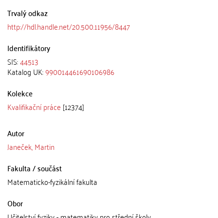
Trvalý odkaz
http://hdl.handle.net/20.500.11956/8447
Identifikátory
SIS:
44513
Katalog UK:
990014461690106986
Kolekce
Kvalifikační práce
[12374]
Autor
Janeček, Martin
Fakulta / součást
Matematicko-fyzikální fakulta
Obor
Učitelství fyziky - matematiky pro střední školy