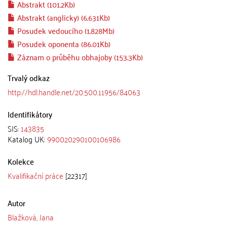
Abstrakt (101.2Kb)
Abstrakt (anglicky) (6.631Kb)
Posudek vedoucího (1.828Mb)
Posudek oponenta (86.01Kb)
Záznam o průběhu obhajoby (153.3Kb)
Trvalý odkaz
http://hdl.handle.net/20.500.11956/84063
Identifikátory
SIS:
143835
Katalog UK:
990020290100106986
Kolekce
Kvalifikační práce
[22317]
Autor
Blažková, Jana