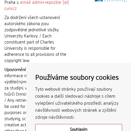
Praha 1;
email: admin-repozitar [at]
cuni.cz
Za dodržení všech ustanovení
autorského zákona jsou
zodpovědné jednotlivé složky
Univerzity Karlovy. / Each
constituent part of Charles
University is responsible for
adherence to all provisions of the
copyright law.
Upozornění / Notice:
Získané
Používáme soubory cookies
informace nemohou být použity k
výdělečným účelům nebo vydávány
za studijní, vědeckou nebo jinou
Tyto webové stránky používají soubory
tvůrčí činnost jiné osoby než autora.
cookies a další sledovací nástroje s cílem
/ Any retrieved information shall not
vylepšení uživatelského prostředí, analýzy
be used for any commercial
návštěvnosti webových stránek a zjištění
purposes or claimed as results of
zdroje návštěvnosti.
studying, scientific or any other
creative activities of any person
Souhlasím
other than the author.