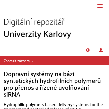
Přeskočit na obsah
Přepn
navig
Zobrazit záznam
Dopravní systémy na bázi
syntetických hydrofilních polymerů
pro přenos a řízené uvolňování
siRNA
Hydrophilic polymers-based delivery systems for the
transport and controlled release of siRNA