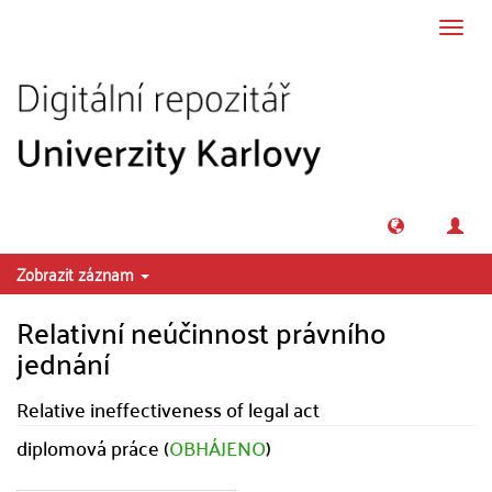
Přeskočit na obsah
Přepn
navig
Zobrazit záznam
Relativní neúčinnost právního
jednání
Relative ineffectiveness of legal act
diplomová práce (
OBHÁJENO
)