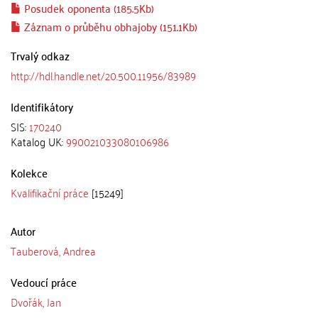
Posudek oponenta (185.5Kb)
Záznam o průběhu obhajoby (151.1Kb)
Trvalý odkaz
http://hdl.handle.net/20.500.11956/83989
Identifikátory
SIS:
170240
Katalog UK:
990021033080106986
Kolekce
Kvalifikační práce
[15249]
Autor
Tauberová, Andrea
Vedoucí práce
Dvořák, Jan