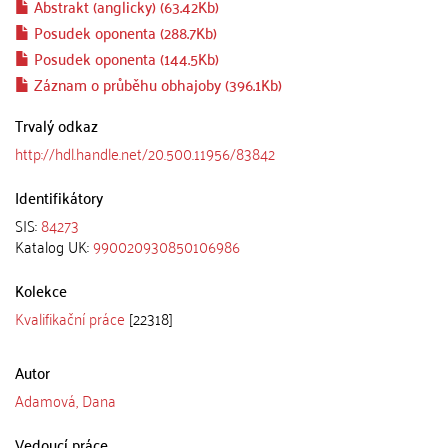
Abstrakt (anglicky) (63.42Kb)
Posudek oponenta (288.7Kb)
Posudek oponenta (144.5Kb)
Záznam o průběhu obhajoby (396.1Kb)
Trvalý odkaz
http://hdl.handle.net/20.500.11956/83842
Identifikátory
SIS:
84273
Katalog UK:
990020930850106986
Kolekce
Kvalifikační práce
[22318]
Autor
Adamová, Dana
Vedoucí práce