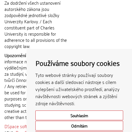
Za dodržení všech ustanovení
autorského zákona jsou
zodpovědné jednotlivé složky
Univerzity Karlovy. / Each
constituent part of Charles
University is responsible for
adherence to all provisions of the
copyright law.
Upozornění / Notice:
Získané
Používáme soubory cookies
informace nemohou být použity k
výdělečným účelům nebo vydávány
za studijní, vědeckou nebo jinou
Tyto webové stránky používají soubory
tvůrčí činnost jiné osoby než autora.
cookies a další sledovací nástroje s cílem
/ Any retrieved information shall not
vylepšení uživatelského prostředí, analýzy
be used for any commercial
návštěvnosti webových stránek a zjištění
purposes or claimed as results of
zdroje návštěvnosti.
studying, scientific or any other
creative activities of any person
Souhlasím
other than the author.
DSpace software
copyright © 2002-
Odmítám