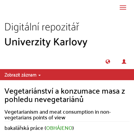
Přeskočit na obsah
Přepn
navig
Zobrazit záznam
Vegetariánství a konzumace masa z
pohledu nevegetariánů
Vegetarianism and meat consumption in non-
vegetarians points of view
bakalářská práce (
OBHÁJENO
)