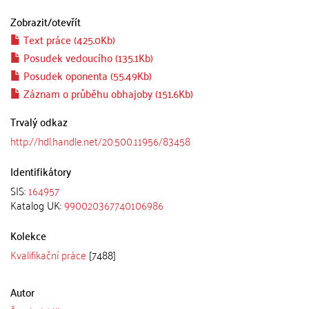
Zobrazit/
otevřít
Text práce (425.0Kb)
Posudek vedoucího (135.1Kb)
Posudek oponenta (55.49Kb)
Záznam o průběhu obhajoby (151.6Kb)
Trvalý odkaz
http://hdl.handle.net/20.500.11956/83458
Identifikátory
SIS:
164957
Katalog UK:
990020367740106986
Kolekce
Kvalifikační práce
[7488]
Autor