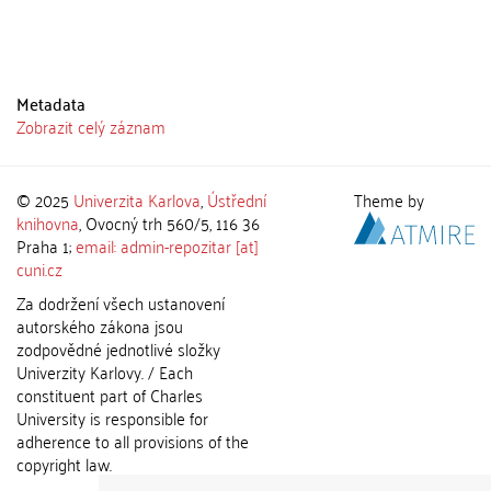
Metadata
Zobrazit celý záznam
© 2025
Univerzita Karlova
,
Ústřední
Theme by
knihovna
, Ovocný trh 560/5, 116 36
Praha 1;
email: admin-repozitar [at]
cuni.cz
Za dodržení všech ustanovení
autorského zákona jsou
zodpovědné jednotlivé složky
Univerzity Karlovy. / Each
constituent part of Charles
University is responsible for
adherence to all provisions of the
copyright law.