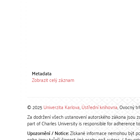
Metadata
Zobrazit celý záznam
© 2025
Univerzita Karlova
,
Ústřední knihovna
, Ovocný tr
Za dodržení všech ustanovení autorského zákona jsou zod
part of Charles University is responsible for adherence to 
Upozornění / Notice:
Získané informace nemohou být po
nebo jinou tvůrčí činnost jiné osoby než autora. / Any r