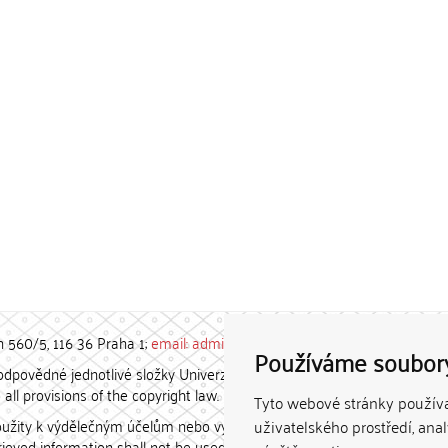
h 560/5, 116 36 Praha 1;
email: admin-repozitar [at] cuni.cz
Používáme soubor
povědné jednotlivé složky Univerzity Karlovy. / Each constituent
all provisions of the copyright law.
Tyto webové stránky používaj
užity k výdělečným účelům nebo vydávány za studijní, vědeckou
uživatelského prostředí, ana
etrieved information shall not be used for any commercial purposes