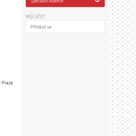
Speciální kolekce
MŮJ ÚČET
Přihlásit se
 v Praze