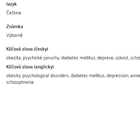
Jazyk
Čeština
Známka
Výborně
Klíčová slova (česky)
obezita, psychické poruchy, diabetes mellitus, deprese, úzkost, schi
Klíčová slova (anglicky)
obesity, psychological disorders, diabetes mellitus, depression, anxie
schizophrenia