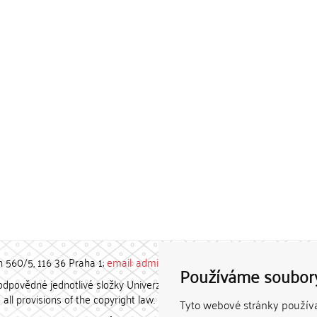
h 560/5, 116 36 Praha 1;
email: admin-repozitar [at] cuni.cz
Používáme soubor
povědné jednotlivé složky Univerzity Karlovy. / Each constituent
all provisions of the copyright law.
Tyto webové stránky používaj