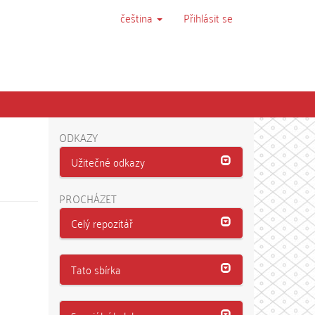
čeština
Přihlásit se
ODKAZY
Užitečné odkazy
PROCHÁZET
Celý repozitář
Tato sbírka