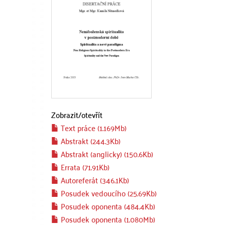
Zobrazit/
otevřít
Text práce (1.169Mb)
Abstrakt (244.3Kb)
Abstrakt (anglicky) (150.6Kb)
Errata (71.91Kb)
Autoreferát (346.1Kb)
Posudek vedoucího (25.69Kb)
Posudek oponenta (484.4Kb)
Posudek oponenta (1.080Mb)