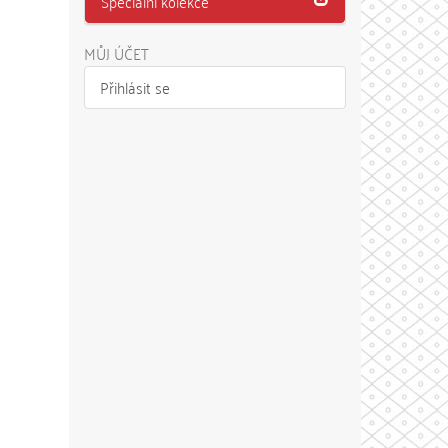
Speciální kolekce
MŮJ ÚČET
Přihlásit se