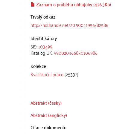
Záznam o průběhu obhajoby (426.3Kb)
Trvalý odkaz
http://hdl.handle.net/20.500.11956/82586
Identifikátory
SIS:
103499
Katalog UK:
990020366830106986
Kolekce
Kvalifikační práce
[25332]
Abstrakt (česky)
Abstrakt (anglicky)
Citace dokumentu