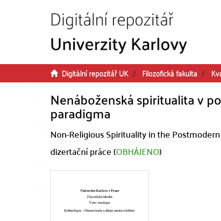
Přeskočit na obsah
Digitální repozitář UK
Filozofická fakulta
Kva
Nenáboženská spiritualita v po
paradigma
Non-Religious Spirituality in the Postmodern
dizertační práce (
OBHÁJENO
)