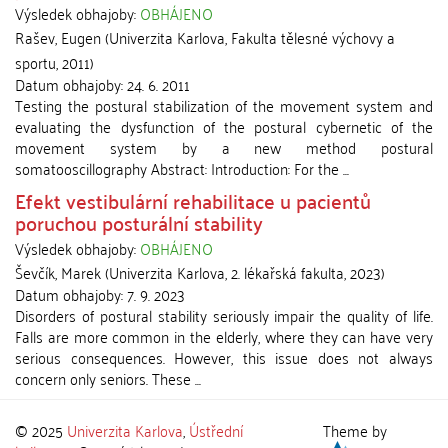
Výsledek obhajoby:
OBHÁJENO
Rašev, Eugen
(
Univerzita Karlova, Fakulta tělesné výchovy a
sportu
,
2011
)
Datum obhajoby:
24. 6. 2011
Testing the postural stabilization of the movement system and
evaluating the dysfunction of the postural cybernetic of the
movement system by a new method postural
somatooscillography Abstract: Introduction: For the ...
Efekt vestibulární rehabilitace u pacientů
poruchou posturální stability
Výsledek obhajoby:
OBHÁJENO
Ševčík, Marek
(
Univerzita Karlova, 2. lékařská fakulta
,
2023
)
Datum obhajoby:
7. 9. 2023
Disorders of postural stability seriously impair the quality of life.
Falls are more common in the elderly, where they can have very
serious consequences. However, this issue does not always
concern only seniors. These ...
© 2025
Univerzita Karlova
,
Ústřední
Theme by