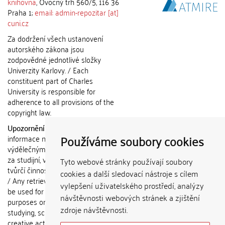
knihovna
, Ovocný trh 560/5, 116 36
Praha 1;
email: admin-repozitar [at]
cuni.cz
Za dodržení všech ustanovení
autorského zákona jsou
zodpovědné jednotlivé složky
Univerzity Karlovy. / Each
constituent part of Charles
University is responsible for
adherence to all provisions of the
copyright law.
Upozornění / Notice:
Získané
Používáme soubory cookies
informace nemohou být použity k
výdělečným účelům nebo vydávány
za studijní, vědeckou nebo jinou
Tyto webové stránky používají soubory
tvůrčí činnost jiné osoby než autora.
cookies a další sledovací nástroje s cílem
/ Any retrieved information shall not
vylepšení uživatelského prostředí, analýzy
be used for any commercial
návštěvnosti webových stránek a zjištění
purposes or claimed as results of
zdroje návštěvnosti.
studying, scientific or any other
creative activities of any person