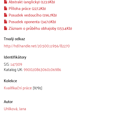
Abstrakt (anglicky) (123.9Kb)
Příloha práce (227.2Kb)
Posudek vedoucího (196.7Kb)
Posudek oponenta (347.0Kb)
Záznam o průběhu obhajoby (153.4Kb)
Trvalý odkaz
http://hdl.handle.net/20.500.11956/82270
Identifikátory
SIS:
147309
Katalog UK:
990020863060106986
Kolekce
Kvalifikační práce
[9791]
Autor
Uhlíková, Jana