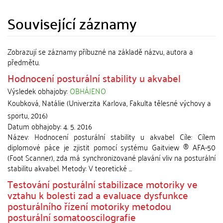
Související záznamy
Zobrazují se záznamy příbuzné na základě názvu, autora a
předmětu.
Hodnocení posturální stability u akvabel
Výsledek obhajoby:
OBHÁJENO
Koubková, Natálie
(
Univerzita Karlova, Fakulta tělesné výchovy a
sportu
,
2016
)
Datum obhajoby:
4. 5. 2016
Název: Hodnocení posturální stability u akvabel Cíle: Cílem
diplomové páce je zjistit pomocí systému Gaitview ® AFA-50
(Foot Scanner), zda má synchronizované plavání vliv na posturální
stabilitu akvabel. Metody: V teoretické ...
Testování posturální stabilizace motoriky ve
vztahu k bolesti zad a evaluace dysfunkce
posturálního řízení motoriky metodou
posturální somatooscilografie