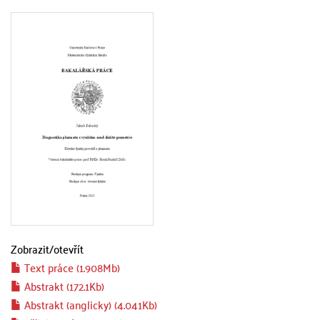
Zobrazit/
otevřít
Text práce (1.908Mb)
Abstrakt (172.1Kb)
Abstrakt (anglicky) (4.041Kb)