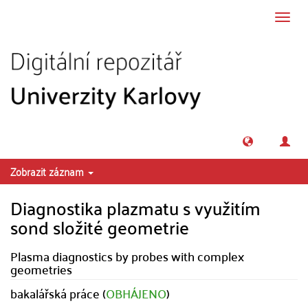
Přeskočit na obsah
Přepn
navig
Zobrazit záznam
Diagnostika plazmatu s využitím
sond složité geometrie
Plasma diagnostics by probes with complex
geometries
bakalářská práce (
OBHÁJENO
)