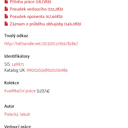
Příloha práce (18.71Kb)
Posudek vedoucího (151.2Kb)
Posudek oponenta (67.46Kb)
Záznam o průběhu obhajoby (146.0Kb)
Trvalý odkaz
http://hdl.handle.net/20.500.11956/81867
Identifikátory
SIS:
149971
Katalog UK:
990020268920106986
Kolekce
Kvalifikační práce
[12374]
Autor
Palacký, Jakub
Vedoucí práce