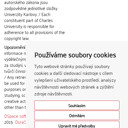
autorského zákona jsou
zodpovědné jednotlivé složky
Univerzity Karlovy. / Each
constituent part of Charles
University is responsible for
adherence to all provisions of the
copyright law.
Upozornění / Notice:
Získané
Používáme soubory cookies
informace nemohou být použity k
výdělečným účelům nebo vydávány
za studijní, vědeckou nebo jinou
Tyto webové stránky používají soubory
tvůrčí činnost jiné osoby než autora.
cookies a další sledovací nástroje s cílem
/ Any retrieved information shall not
vylepšení uživatelského prostředí, analýzy
be used for any commercial
návštěvnosti webových stránek a zjištění
purposes or claimed as results of
zdroje návštěvnosti.
studying, scientific or any other
creative activities of any person
Souhlasím
other than the author.
DSpace software
copyright © 2002-
Odmítám
2015
DuraSpace
Upravit mé předvolby