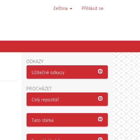
čeština
Přihlásit se
ODKAZY
Užitečné odkazy
PROCHÁZET
Celý repozitář
Tato sbírka