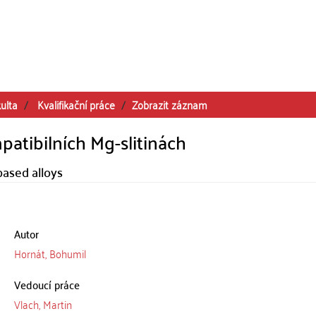
ulta
Kvalifikační práce
Zobrazit záznam
atibilních Mg-slitinách
based alloys
Autor
Hornát, Bohumil
Vedoucí práce
Vlach, Martin