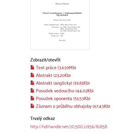
Zobrazit/
otevřít
Text práce (3.639Mb)
Abstrakt (23.20Kb)
Abstrakt (anglicky) (19.81Kb)
Posudek vedoucího (44.02Kb)
Posudek oponenta (51.53Kb)
Záznam o průběhu obhajoby (67.43Kb)
Trvalý odkaz
http://hdl.handle.net/20.500.11956/81858