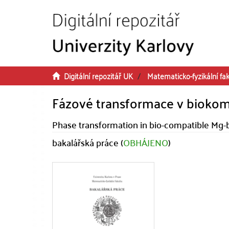
Přeskočit na obsah
Digitální repozitář UK
Matematicko-fyzikální fak
Fázové transformace v biokomp
Phase transformation in bio-compatible Mg-
bakalářská práce (
OBHÁJENO
)