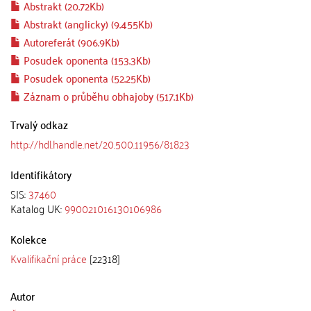
Abstrakt (20.72Kb)
Abstrakt (anglicky) (9.455Kb)
Autoreferát (906.9Kb)
Posudek oponenta (153.3Kb)
Posudek oponenta (52.25Kb)
Záznam o průběhu obhajoby (517.1Kb)
Trvalý odkaz
http://hdl.handle.net/20.500.11956/81823
Identifikátory
SIS:
37460
Katalog UK:
990021016130106986
Kolekce
Kvalifikační práce
[22318]
Autor