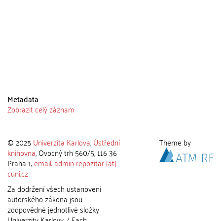
Metadata
Zobrazit celý záznam
© 2025
Univerzita Karlova
,
Ústřední
Theme by
knihovna
, Ovocný trh 560/5, 116 36
Praha 1;
email: admin-repozitar [at]
cuni.cz
Za dodržení všech ustanovení
autorského zákona jsou
zodpovědné jednotlivé složky
Univerzity Karlovy. / Each