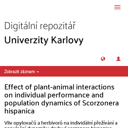
Přeskočit na obsah
Přepn
navig
Zobrazit záznam
Effect of plant-animal interactions
on individual performance and
population dynamics of Scorzonera
hispanica
Vliv opylovačů a herbivorů na individální přežívání a
populační dynamiku druhu Scorzonera hispanica