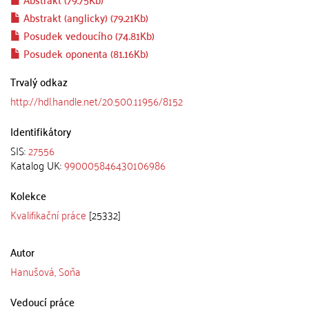
Abstrakt (anglicky) (79.21Kb)
Posudek vedoucího (74.81Kb)
Posudek oponenta (81.16Kb)
Trvalý odkaz
http://hdl.handle.net/20.500.11956/8152
Identifikátory
SIS:
27556
Katalog UK:
990005846430106986
Kolekce
Kvalifikační práce
[25332]
Autor
Hanušová, Soňa
Vedoucí práce