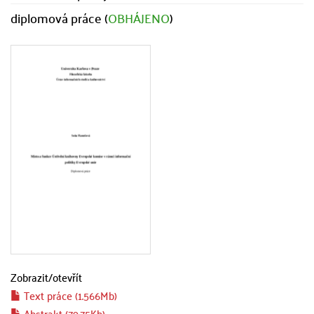
diplomová práce (
OBHÁJENO
)
Zobrazit/
otevřít
Text práce (1.566Mb)
Abstrakt (79.75Kb)