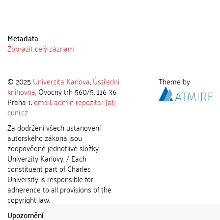
Metadata
Zobrazit celý záznam
© 2025
Univerzita Karlova
,
Ústřední
Theme by
knihovna
, Ovocný trh 560/5, 116 36
Praha 1;
email: admin-repozitar [at]
cuni.cz
Za dodržení všech ustanovení
autorského zákona jsou
zodpovědné jednotlivé složky
Univerzity Karlovy. / Each
constituent part of Charles
University is responsible for
adherence to all provisions of the
copyright law.
Upozornění / Notice:
Získané