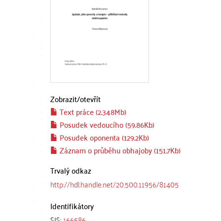
Zobrazit/
otevřít
Text práce (2.348Mb)
Posudek vedoucího (59.86Kb)
Posudek oponenta (129.2Kb)
Záznam o průběhu obhajoby (151.7Kb)
Trvalý odkaz
http://hdl.handle.net/20.500.11956/81405
Identifikátory
SIS:
166586