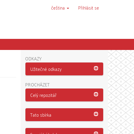
čeština
Přihlásit se
ODKAZY
Užitečné odkazy
PROCHÁZET
Celý repozitář
Tato sbírka