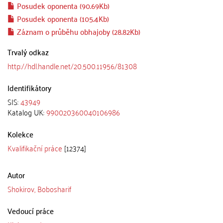
Posudek oponenta (90.69Kb)
Posudek oponenta (105.4Kb)
Záznam o průběhu obhajoby (28.82Kb)
Trvalý odkaz
http://hdl.handle.net/20.500.11956/81308
Identifikátory
SIS:
43949
Katalog UK:
990020360040106986
Kolekce
Kvalifikační práce
[12374]
Autor
Shokirov, Bobosharif
Vedoucí práce