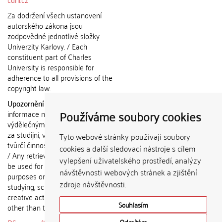
Za dodržení všech ustanovení
autorského zákona jsou
zodpovědné jednotlivé složky
Univerzity Karlovy. / Each
constituent part of Charles
University is responsible for
adherence to all provisions of the
copyright law.
Upozornění / Notice:
Získané
Používáme soubory cookies
informace nemohou být použity k
výdělečným účelům nebo vydávány
za studijní, vědeckou nebo jinou
Tyto webové stránky používají soubory
tvůrčí činnost jiné osoby než autora.
cookies a další sledovací nástroje s cílem
/ Any retrieved information shall not
vylepšení uživatelského prostředí, analýzy
be used for any commercial
návštěvnosti webových stránek a zjištění
purposes or claimed as results of
zdroje návštěvnosti.
studying, scientific or any other
creative activities of any person
Souhlasím
other than the author.
Odmítám