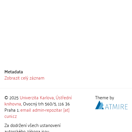
Metadata
Zobrazit celý záznam
© 2025
Univerzita Karlova
,
Ústřední
Theme by
knihovna
, Ovocný trh 560/5, 116 36
Praha 1;
email: admin-repozitar [at]
cuni.cz
Za dodržení všech ustanovení
autorského zákona jsou