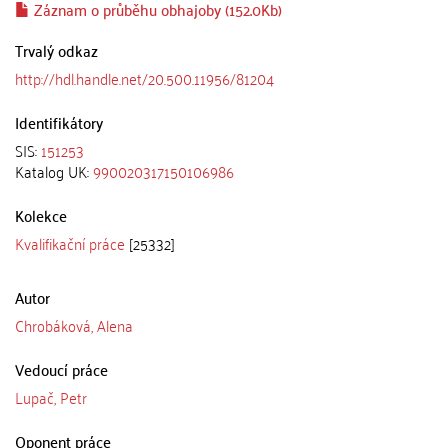
Záznam o průběhu obhajoby (152.0Kb)
Trvalý odkaz
http://hdl.handle.net/20.500.11956/81204
Identifikátory
SIS:
151253
Katalog UK:
990020317150106986
Kolekce
Kvalifikační práce
[25332]
Autor
Chrobáková, Alena
Vedoucí práce
Lupač, Petr
Oponent práce