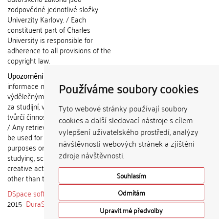
zodpovědné jednotlivé složky
Univerzity Karlovy. / Each
constituent part of Charles
University is responsible for
adherence to all provisions of the
copyright law.
Upozornění / Notice:
Získané
Používáme soubory cookies
informace nemohou být použity k
výdělečným účelům nebo vydávány
za studijní, vědeckou nebo jinou
Tyto webové stránky používají soubory
tvůrčí činnost jiné osoby než autora.
cookies a další sledovací nástroje s cílem
/ Any retrieved information shall not
vylepšení uživatelského prostředí, analýzy
be used for any commercial
návštěvnosti webových stránek a zjištění
purposes or claimed as results of
zdroje návštěvnosti.
studying, scientific or any other
creative activities of any person
Souhlasím
other than the author.
DSpace software
copyright © 2002-
Odmítám
2015
DuraSpace
Upravit mé předvolby