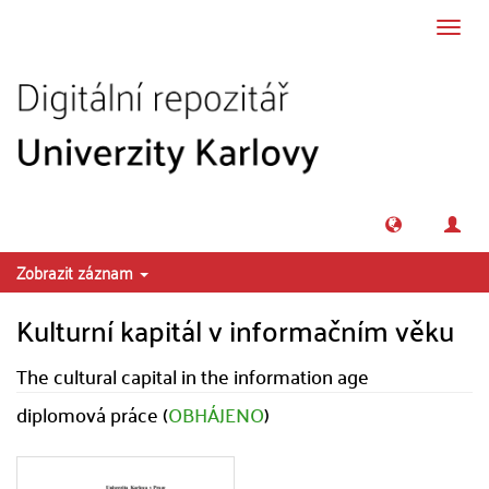
Přeskočit na obsah
Přepn
navig
Zobrazit záznam
Kulturní kapitál v informačním věku
The cultural capital in the information age
diplomová práce (
OBHÁJENO
)