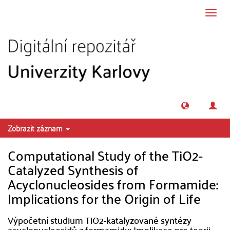
Přeskočit na obsah
Přepn
navig
Zobrazit záznam
Computational Study of the TiO2-
Catalyzed Synthesis of
Acyclonucleosides from Formamide:
Implications for the Origin of Life
Výpočetní studium TiO2-katalyzované syntézy
acyclonucleosidů z formamidu: Implikace pro teorii