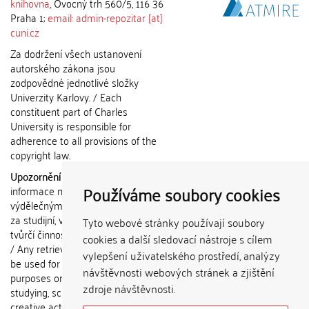
knihovna
, Ovocný trh 560/5, 116 36
Praha 1;
email: admin-repozitar [at]
cuni.cz
Za dodržení všech ustanovení
autorského zákona jsou
zodpovědné jednotlivé složky
Univerzity Karlovy. / Each
constituent part of Charles
University is responsible for
adherence to all provisions of the
copyright law.
Upozornění / Notice:
Získané
Používáme soubory cookies
informace nemohou být použity k
výdělečným účelům nebo vydávány
za studijní, vědeckou nebo jinou
Tyto webové stránky používají soubory
tvůrčí činnost jiné osoby než autora.
cookies a další sledovací nástroje s cílem
/ Any retrieved information shall not
vylepšení uživatelského prostředí, analýzy
be used for any commercial
návštěvnosti webových stránek a zjištění
purposes or claimed as results of
zdroje návštěvnosti.
studying, scientific or any other
creative activities of any person