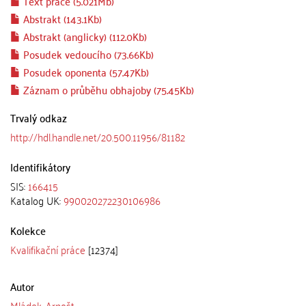
Text práce (5.021Mb)
Abstrakt (143.1Kb)
Abstrakt (anglicky) (112.0Kb)
Posudek vedoucího (73.66Kb)
Posudek oponenta (57.47Kb)
Záznam o průběhu obhajoby (75.45Kb)
Trvalý odkaz
http://hdl.handle.net/20.500.11956/81182
Identifikátory
SIS:
166415
Katalog UK:
990020272230106986
Kolekce
Kvalifikační práce
[12374]
Autor
Mládek, Arnošt