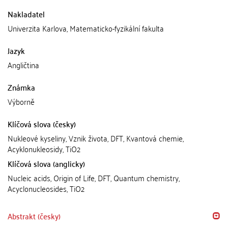
Nakladatel
Univerzita Karlova, Matematicko-fyzikální fakulta
Jazyk
Angličtina
Známka
Výborně
Klíčová slova (česky)
Nukleové kyseliny, Vznik života, DFT, Kvantová chemie,
Acyklonukleosidy, TiO2
Klíčová slova (anglicky)
Nucleic acids, Origin of Life, DFT, Quantum chemistry,
Acyclonucleosides, TiO2
Abstrakt (česky)