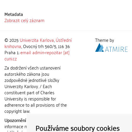
Metadata
Zobrazit celý záznam
© 2025
Univerzita Karlova
,
Ústřední
Theme by
knihovna
, Ovocný trh 560/5, 116 36
Praha 1;
email: admin-repozitar [at]
cuni.cz
Za dodržení všech ustanovení
autorského zákona jsou
zodpovědné jednotlivé složky
Univerzity Karlovy. / Each
constituent part of Charles
University is responsible for
adherence to all provisions of the
copyright law.
Upozornění / Notice:
Získané
Používáme soubory cookies
informace nemohou být použity k