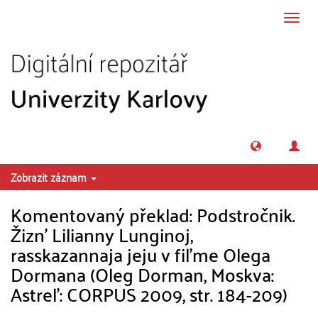
Přeskočit na obsah
Přepn
navig
Zobrazit záznam
Komentovaný překlad: Podstročnik.
Žizn' Lilianny Lunginoj,
rasskazannaja jeju v fil'me Olega
Dormana (Oleg Dorman, Moskva:
Astrel': CORPUS 2009, str. 184-209)