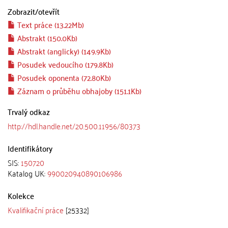
Zobrazit/
otevřít
Text práce (13.22Mb)
Abstrakt (150.0Kb)
Abstrakt (anglicky) (149.9Kb)
Posudek vedoucího (179.8Kb)
Posudek oponenta (72.80Kb)
Záznam o průběhu obhajoby (151.1Kb)
Trvalý odkaz
http://hdl.handle.net/20.500.11956/80373
Identifikátory
SIS:
150720
Katalog UK:
990020940890106986
Kolekce
Kvalifikační práce
[25332]