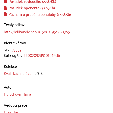
Posudek vedoucího (22.87Kb)
Posudek oponenta (92.65Kb)
Záznam o průběhu obhajoby (152.8Kb)
Trvalý odkaz
http://hdl.handle.net/20.500.11956/80365
Identifikátory
SIS:
173559
Katalog UK:
990020928520106986
Kolekce
Kvalifikační práce
[22318]
Autor
Hurychová, Hana
Vedoucí práce
Frouz, Jan