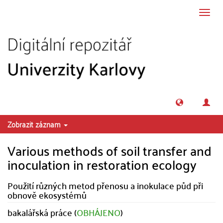
Přeskočit na obsah
Přepn
navig
Zobrazit záznam
Various methods of soil transfer and
inoculation in restoration ecology
Použití různých metod přenosu a inokulace půd při
obnově ekosystémů
bakalářská práce (
OBHÁJENO
)