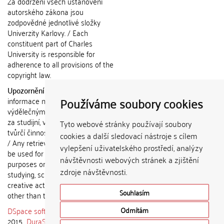
Za dodržení všech ustanovení
autorského zákona jsou
zodpovědné jednotlivé složky
Univerzity Karlovy. / Each
constituent part of Charles
University is responsible for
adherence to all provisions of the
copyright law.
Upozornění / Notice:
Získané
Používáme soubory cookies
informace nemohou být použity k
výdělečným účelům nebo vydávány
za studijní, vědeckou nebo jinou
Tyto webové stránky používají soubory
tvůrčí činnost jiné osoby než autora.
cookies a další sledovací nástroje s cílem
/ Any retrieved information shall not
vylepšení uživatelského prostředí, analýzy
be used for any commercial
návštěvnosti webových stránek a zjištění
purposes or claimed as results of
zdroje návštěvnosti.
studying, scientific or any other
creative activities of any person
Souhlasím
other than the author.
DSpace software
copyright © 2002-
Odmítám
2015
DuraSpace