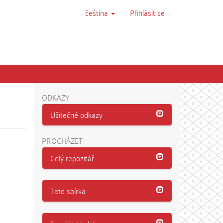
čeština
Přihlásit se
ODKAZY
Užitečné odkazy
PROCHÁZET
Celý repozitář
Tato sbírka