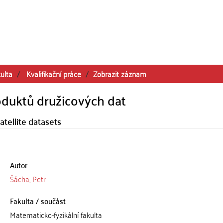
ulta
Kvalifikační práce
Zobrazit záznam
oduktů družicových dat
atellite datasets
Autor
Šácha, Petr
Fakulta / součást
Matematicko-fyzikální fakulta