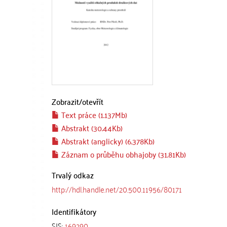
Zobrazit/
otevřít
Text práce (1.137Mb)
Abstrakt (30.44Kb)
Abstrakt (anglicky) (6.378Kb)
Záznam o průběhu obhajoby (31.81Kb)
Trvalý odkaz
http://hdl.handle.net/20.500.11956/80171
Identifikátory
SIS:
169290