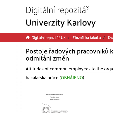
Přeskočit na obsah
Digitální repozitář UK
Filozofická fakulta
Kva
Postoje řadových pracovníků 
odmítání změn
Attitudes of common employees to the organ
bakalářská práce (
OBHÁJENO
)