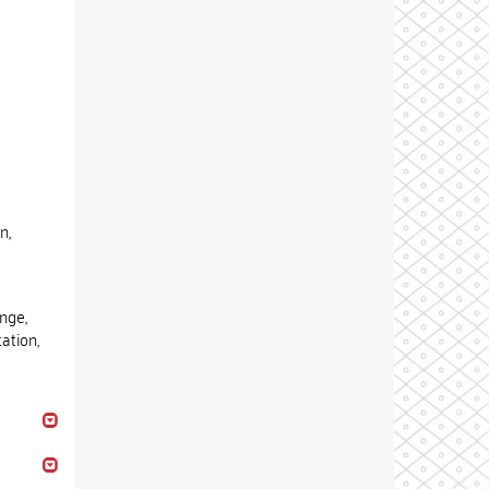
n,
nge,
ation,