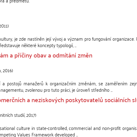
ora a předmětu.
2011
)
ltury, je zde nastíněn její vývoj a význam pro fungování organizace.
edstavuje některé koncepty typologií, ...
ám a příčiny obav a odmítání změn
a
,
2016
)
cí a postojů manažerů k organizačním změnám, se zaměřením ze
agementu, zvolenou pro tuto práci, je úroveň středního ...
komerčních a neziskových poskytovatelů sociálních s
itních studií
,
2017
)
tional culture in state-controlled, commercial and non-profit organis
Competing Values Framework developed ...