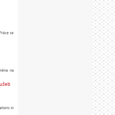
 Práce se
jména na
lužeb
ations in