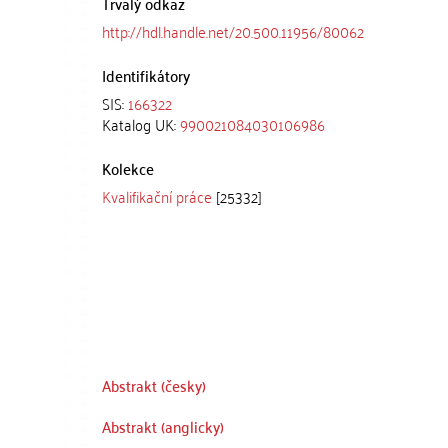
Trvalý odkaz
http://hdl.handle.net/20.500.11956/80062
Identifikátory
SIS:
166322
Katalog UK:
990021084030106986
Kolekce
Kvalifikační práce
[25332]
Abstrakt (česky)
Abstrakt (anglicky)