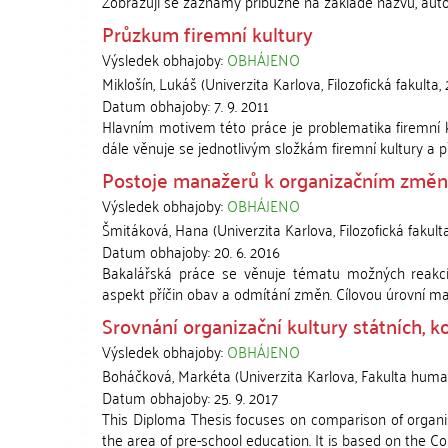
Zobrazují se záznamy příbuzné na základě názvu, aut
Průzkum firemní kultury
Výsledek obhajoby:
OBHÁJENO
Miklošín, Lukáš
(
Univerzita Karlova, Filozofická fakulta
,
Datum obhajoby:
7. 9. 2011
Hlavním motivem této práce je problematika firemní ku
dále věnuje se jednotlivým složkám firemní kultury a př
Postoje manažerů k organizačním změn
Výsledek obhajoby:
OBHÁJENO
Šmitáková, Hana
(
Univerzita Karlova, Filozofická fakult
Datum obhajoby:
20. 6. 2016
Bakalářská práce se věnuje tématu možných reak
aspekt příčin obav a odmítání změn. Cílovou úrovní man
Srovnání organizační kultury státních, 
Výsledek obhajoby:
OBHÁJENO
Boháčková, Markéta
(
Univerzita Karlova, Fakulta human
Datum obhajoby:
25. 9. 2017
This Diploma Thesis focuses on comparison of organisa
the area of pre-school education. It is based on the 