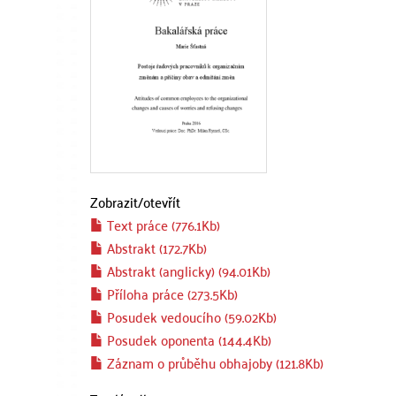
Zobrazit/
otevřít
Text práce (776.1Kb)
Abstrakt (172.7Kb)
Abstrakt (anglicky) (94.01Kb)
Příloha práce (273.5Kb)
Posudek vedoucího (59.02Kb)
Posudek oponenta (144.4Kb)
Záznam o průběhu obhajoby (121.8Kb)