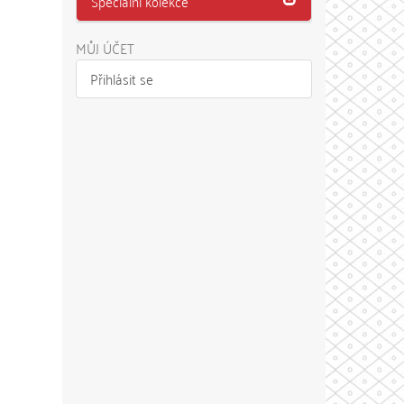
Speciální kolekce
MŮJ ÚČET
Přihlásit se