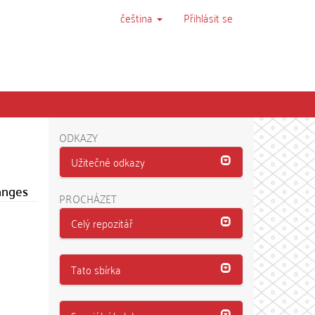
čeština
Přihlásit se
a
ODKAZY
Užitečné odkazy
anges
PROCHÁZET
Celý repozitář
Tato sbírka