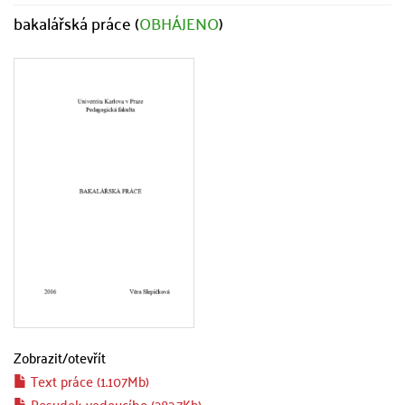
bakalářská práce (
OBHÁJENO
)
Zobrazit/
otevřít
Text práce (1.107Mb)
Posudek vedoucího (282.7Kb)