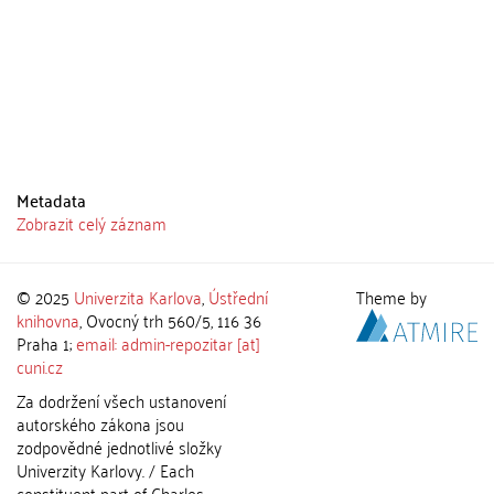
Metadata
Zobrazit celý záznam
© 2025
Univerzita Karlova
,
Ústřední
Theme by
knihovna
, Ovocný trh 560/5, 116 36
Praha 1;
email: admin-repozitar [at]
cuni.cz
Za dodržení všech ustanovení
autorského zákona jsou
zodpovědné jednotlivé složky
Univerzity Karlovy. / Each
constituent part of Charles