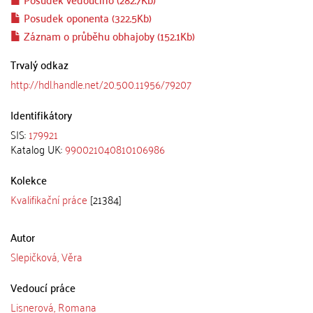
Posudek oponenta (322.5Kb)
Záznam o průběhu obhajoby (152.1Kb)
Trvalý odkaz
http://hdl.handle.net/20.500.11956/79207
Identifikátory
SIS:
179921
Katalog UK:
990021040810106986
Kolekce
Kvalifikační práce
[21384]
Autor
Slepičková, Věra
Vedoucí práce
Lisnerová, Romana