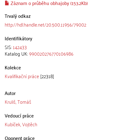
Záznam o průběhu obhajoby (153.2Kb)
Trvalý odkaz
http://hdl.handle.net/20.500.11956/79002
Identifikátory
SIS:
142433
Katalog UK:
990020276770106986
Kolekce
Kvalifikační práce
[22318]
Autor
Kruliš, Tomáš
Vedoucí práce
Kubíček, Vojtěch
Oponent práce