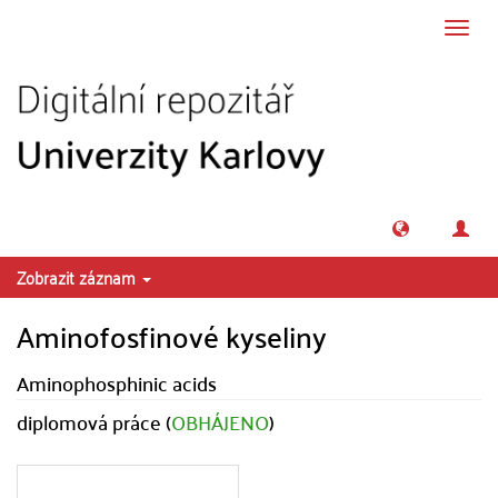
Přeskočit na obsah
Přepn
navig
Zobrazit záznam
Aminofosfinové kyseliny
Aminophosphinic acids
diplomová práce (
OBHÁJENO
)