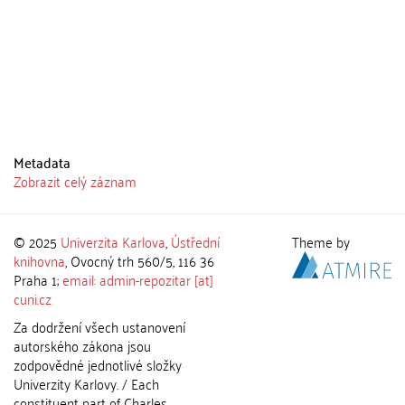
Metadata
Zobrazit celý záznam
© 2025
Univerzita Karlova
,
Ústřední
Theme by
knihovna
, Ovocný trh 560/5, 116 36
Praha 1;
email: admin-repozitar [at]
cuni.cz
Za dodržení všech ustanovení
autorského zákona jsou
zodpovědné jednotlivé složky
Univerzity Karlovy. / Each
constituent part of Charles