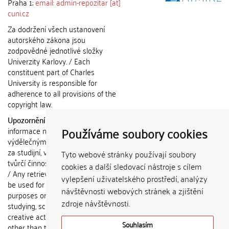
Praha 1;
email: admin-repozitar [at]
cuni.cz
Za dodržení všech ustanovení
autorského zákona jsou
zodpovědné jednotlivé složky
Univerzity Karlovy. / Each
constituent part of Charles
University is responsible for
adherence to all provisions of the
copyright law.
Upozornění / Notice:
Získané
Používáme soubory cookies
informace nemohou být použity k
výdělečným účelům nebo vydávány
za studijní, vědeckou nebo jinou
Tyto webové stránky používají soubory
tvůrčí činnost jiné osoby než autora.
cookies a další sledovací nástroje s cílem
/ Any retrieved information shall not
vylepšení uživatelského prostředí, analýzy
be used for any commercial
návštěvnosti webových stránek a zjištění
purposes or claimed as results of
zdroje návštěvnosti.
studying, scientific or any other
creative activities of any person
Souhlasím
other than the author.