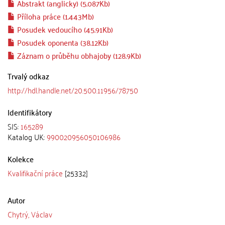
Abstrakt (anglicky) (5.087Kb)
Příloha práce (1.443Mb)
Posudek vedoucího (45.91Kb)
Posudek oponenta (38.12Kb)
Záznam o průběhu obhajoby (128.9Kb)
Trvalý odkaz
http://hdl.handle.net/20.500.11956/78750
Identifikátory
SIS:
165289
Katalog UK:
990020956050106986
Kolekce
Kvalifikační práce
[25332]
Autor
Chytrý, Václav