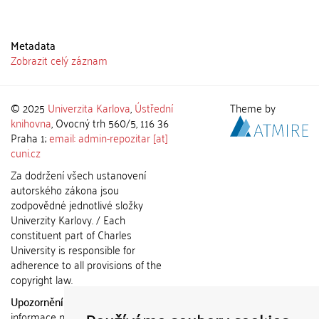
Metadata
Zobrazit celý záznam
© 2025
Univerzita Karlova
,
Ústřední
Theme by
knihovna
, Ovocný trh 560/5, 116 36
Praha 1;
email: admin-repozitar [at]
cuni.cz
Za dodržení všech ustanovení
autorského zákona jsou
zodpovědné jednotlivé složky
Univerzity Karlovy. / Each
constituent part of Charles
University is responsible for
adherence to all provisions of the
copyright law.
Upozornění / Notice:
Získané
informace nemohou být použity k