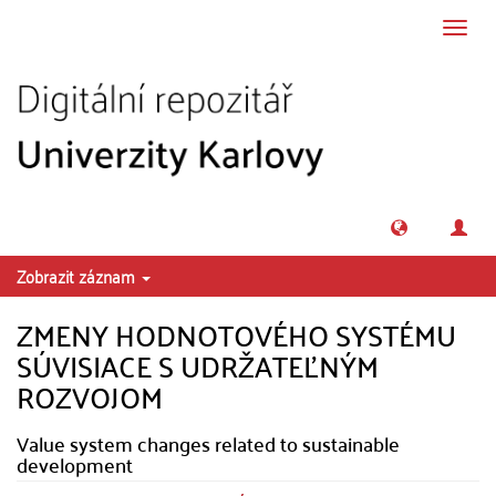
Přeskočit na obsah
Přepn
navig
Zobrazit záznam
ZMENY HODNOTOVÉHO SYSTÉMU
SÚVISIACE S UDRŽATEĽNÝM
ROZVOJOM
Value system changes related to sustainable
development