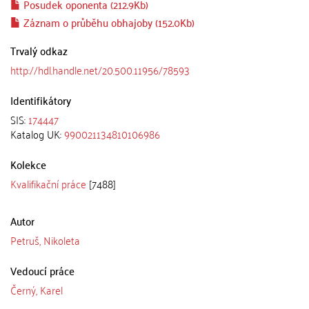
Posudek oponenta (212.9Kb)
Záznam o průběhu obhajoby (152.0Kb)
Trvalý odkaz
http://hdl.handle.net/20.500.11956/78593
Identifikátory
SIS:
174447
Katalog UK:
990021134810106986
Kolekce
Kvalifikační práce
[7488]
Autor
Petruš, Nikoleta
Vedoucí práce
Černý, Karel