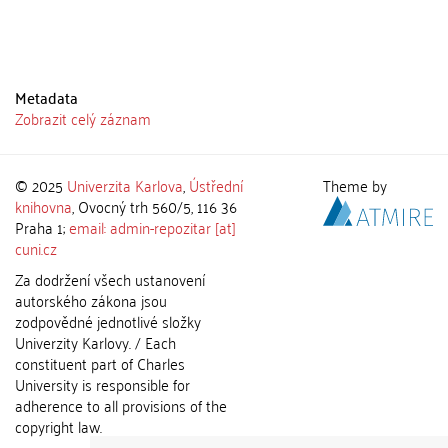
Metadata
Zobrazit celý záznam
© 2025
Univerzita Karlova
,
Ústřední
Theme by
knihovna
, Ovocný trh 560/5, 116 36
Praha 1;
email: admin-repozitar [at]
cuni.cz
Za dodržení všech ustanovení
autorského zákona jsou
zodpovědné jednotlivé složky
Univerzity Karlovy. / Each
constituent part of Charles
University is responsible for
adherence to all provisions of the
copyright law.