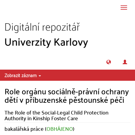
Přeskočit na obsah
Přepn
navig
Zobrazit záznam
Role orgánu sociálně-právní ochrany
dětí v příbuzenské pěstounské péči
The Role of the Social-Legal Child Protection
Authority in Kinship Foster Care
bakalářská práce (
OBHÁJENO
)