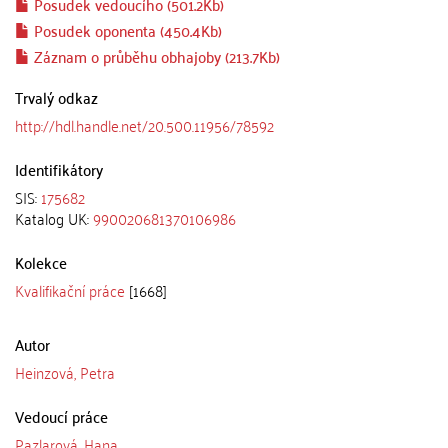
Posudek vedoucího (501.2Kb)
Posudek oponenta (450.4Kb)
Záznam o průběhu obhajoby (213.7Kb)
Trvalý odkaz
http://hdl.handle.net/20.500.11956/78592
Identifikátory
SIS:
175682
Katalog UK:
990020681370106986
Kolekce
Kvalifikační práce
[1668]
Autor
Heinzová, Petra
Vedoucí práce
Pazlarová, Hana