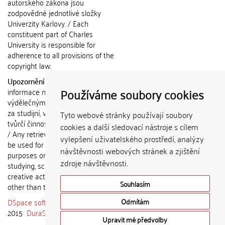
autorského zákona jsou
zodpovědné jednotlivé složky
Univerzity Karlovy. / Each
constituent part of Charles
University is responsible for
adherence to all provisions of the
copyright law.
Upozornění / Notice:
Získané
Používáme soubory cookies
informace nemohou být použity k
výdělečným účelům nebo vydávány
za studijní, vědeckou nebo jinou
Tyto webové stránky používají soubory
tvůrčí činnost jiné osoby než autora.
cookies a další sledovací nástroje s cílem
/ Any retrieved information shall not
vylepšení uživatelského prostředí, analýzy
be used for any commercial
návštěvnosti webových stránek a zjištění
purposes or claimed as results of
zdroje návštěvnosti.
studying, scientific or any other
creative activities of any person
Souhlasím
other than the author.
DSpace software
copyright © 2002-
Odmítám
2015
DuraSpace
Upravit mé předvolby