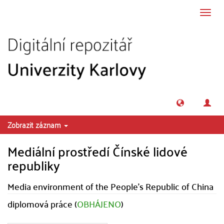
Přeskočit na obsah
Přepn
navig
Zobrazit záznam
Mediální prostředí Čínské lidové
republiky
Media environment of the People's Republic of China
diplomová práce (
OBHÁJENO
)