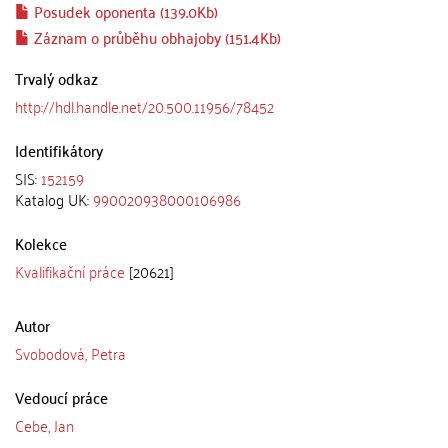
Posudek oponenta (139.0Kb)
Záznam o průběhu obhajoby (151.4Kb)
Trvalý odkaz
http://hdl.handle.net/20.500.11956/78452
Identifikátory
SIS:
152159
Katalog UK:
990020938000106986
Kolekce
Kvalifikační práce
[20621]
Autor
Svobodová, Petra
Vedoucí práce
Cebe, Jan