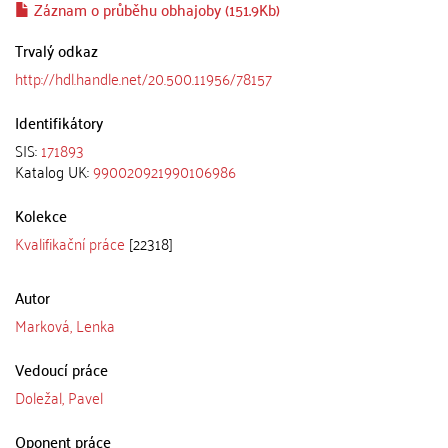
Záznam o průběhu obhajoby (151.9Kb)
Trvalý odkaz
http://hdl.handle.net/20.500.11956/78157
Identifikátory
SIS:
171893
Katalog UK:
990020921990106986
Kolekce
Kvalifikační práce
[22318]
Autor
Marková, Lenka
Vedoucí práce
Doležal, Pavel
Oponent práce