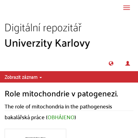
Přeskočit na obsah
Přepn
navig
Zobrazit záznam
Role mitochondrie v patogenezi.
The role of mitochondria in the pathogenesis
bakalářská práce (
OBHÁJENO
)