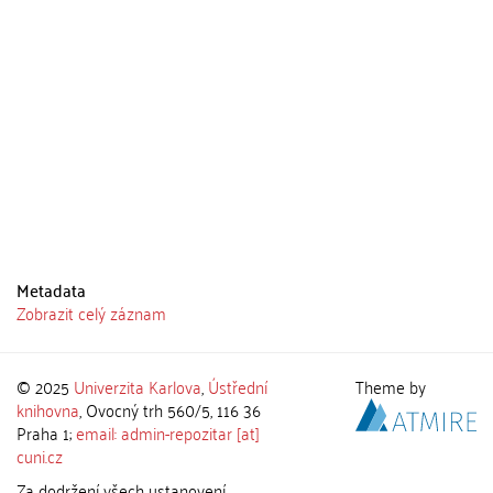
Metadata
Zobrazit celý záznam
© 2025
Univerzita Karlova
,
Ústřední
Theme by
knihovna
, Ovocný trh 560/5, 116 36
Praha 1;
email: admin-repozitar [at]
cuni.cz
Za dodržení všech ustanovení