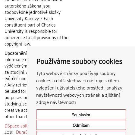
autorského zákona jsou
zodpovědné jednotlivé složky
Univerzity Karlovy. / Each
constituent part of Charles
University is responsible for
adherence to all provisions of the
copyright law.
Upozornění / Notice:
Získané
Používáme soubory cookies
informace nemohou být použity k
výdělečným účelům nebo vydávány
za studijní, vědeckou nebo jinou
Tyto webové stránky používají soubory
tvůrčí činnost jiné osoby než autora.
cookies a další sledovací nástroje s cílem
/ Any retrieved information shall not
vylepšení uživatelského prostředí, analýzy
be used for any commercial
návštěvnosti webových stránek a zjištění
purposes or claimed as results of
zdroje návštěvnosti.
studying, scientific or any other
creative activities of any person
Souhlasím
other than the author.
DSpace software
copyright © 2002-
Odmítám
2015
DuraSpace