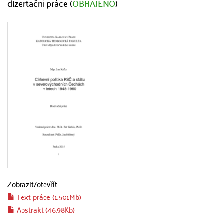
dizertační práce (
OBHÁJENO
)
Zobrazit/
otevřít
Text práce (1.501Mb)
Abstrakt (46.98Kb)