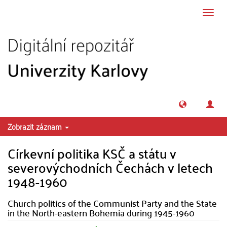
Přeskočit na obsah
Přepn
navig
Zobrazit záznam
Církevní politika KSČ a státu v
severovýchodních Čechách v letech
1948-1960
Church politics of the Communist Party and the State
in the North-eastern Bohemia during 1945-1960