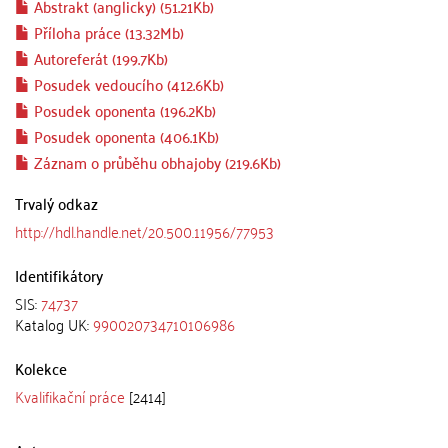
Abstrakt (anglicky) (51.21Kb)
Příloha práce (13.32Mb)
Autoreferát (199.7Kb)
Posudek vedoucího (412.6Kb)
Posudek oponenta (196.2Kb)
Posudek oponenta (406.1Kb)
Záznam o průběhu obhajoby (219.6Kb)
Trvalý odkaz
http://hdl.handle.net/20.500.11956/77953
Identifikátory
SIS:
74737
Katalog UK:
990020734710106986
Kolekce
Kvalifikační práce
[2414]