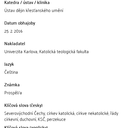
Katedra / ústav / klinika
Ústav dějin křesťanského umění
Datum obhajoby
25. 2. 2016
Nakladatel
Univerzita Karlova, Katolická teologická fakulta
Jazyk
Čeština
Známka
Prospěl/a
Klíčová slova (česky)
Severovýchodní Čechy, církev katolická, církve nekatolické, řády
církevní, duchovní, KSČ, perzekuce
Klíčová slova (anglicky)