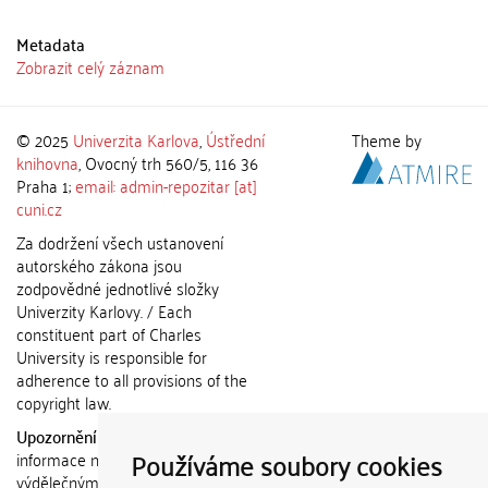
Metadata
Zobrazit celý záznam
© 2025
Univerzita Karlova
,
Ústřední
Theme by
knihovna
, Ovocný trh 560/5, 116 36
Praha 1;
email: admin-repozitar [at]
cuni.cz
Za dodržení všech ustanovení
autorského zákona jsou
zodpovědné jednotlivé složky
Univerzity Karlovy. / Each
constituent part of Charles
University is responsible for
adherence to all provisions of the
copyright law.
Upozornění / Notice:
Získané
Používáme soubory cookies
informace nemohou být použity k
výdělečným účelům nebo vydávány