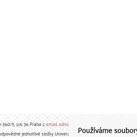
h 560/5, 116 36 Praha 1;
email: admin-repozitar [at] cuni.cz
Používáme soubor
povědné jednotlivé složky Univerzity Karlovy. / Each constituent