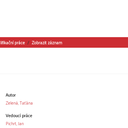
lifikační práce
Zobrazit záznam
Autor
Zelená, Taťána
Vedoucí práce
Pichrt, Jan