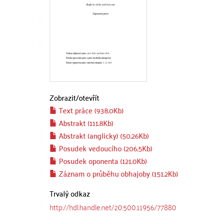
Zobrazit/
otevřít
Text práce (938.0Kb)
Abstrakt (111.8Kb)
Abstrakt (anglicky) (50.26Kb)
Posudek vedoucího (206.5Kb)
Posudek oponenta (121.0Kb)
Záznam o průběhu obhajoby (151.2Kb)
Trvalý odkaz
http://hdl.handle.net/20.500.11956/77880