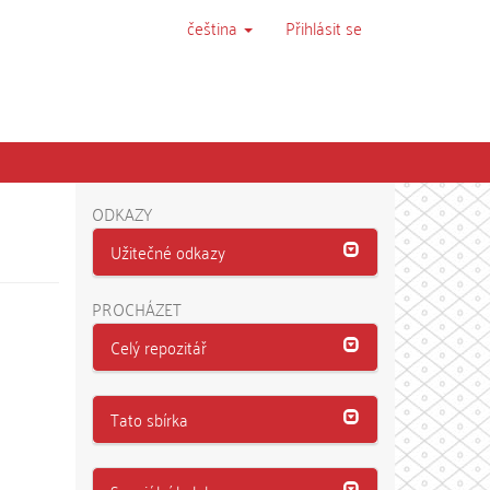
čeština
Přihlásit se
ODKAZY
Užitečné odkazy
PROCHÁZET
Celý repozitář
Tato sbírka