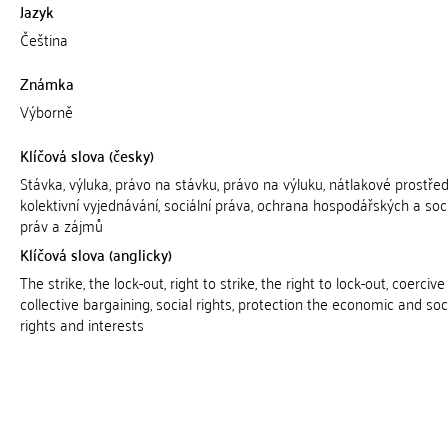
Jazyk
Čeština
Známka
Výborně
Klíčová slova (česky)
Stávka, výluka, právo na stávku, právo na výluku, nátlakové prostřed
kolektivní vyjednávání, sociální práva, ochrana hospodářských a soc
práv a zájmů
Klíčová slova (anglicky)
The strike, the lock-out, right to strike, the right to lock-out, coerciv
collective bargaining, social rights, protection the economic and soc
rights and interests