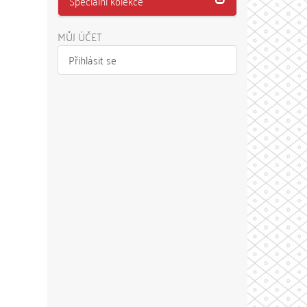
Speciální kolekce
MŮJ ÚČET
Přihlásit se