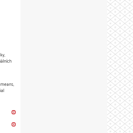
ky,
iálních
e means,
ial